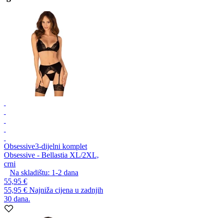
Obsessive
3-dijelni komplet
Obsessive - Bellastia XL/2XL,
crni
Na skladištu:
1-2
dana
55,95 €
55,95 €
Najniža cijena u zadnjih
30 dana.