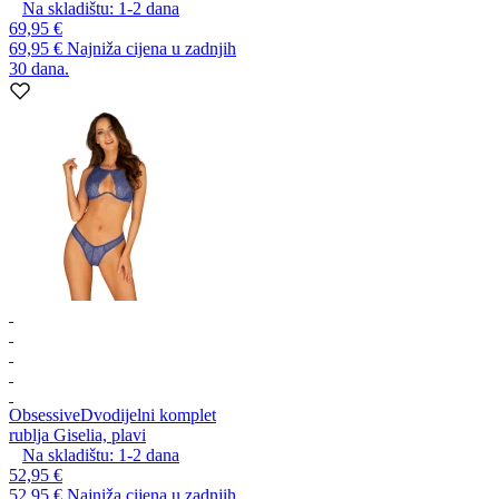
Na skladištu:
1-2
dana
69,95 €
69,95 €
Najniža cijena u zadnjih
30 dana.
Obsessive
Dvodijelni komplet
rublja Giselia, plavi
Na skladištu:
1-2
dana
52,95 €
52,95 €
Najniža cijena u zadnjih