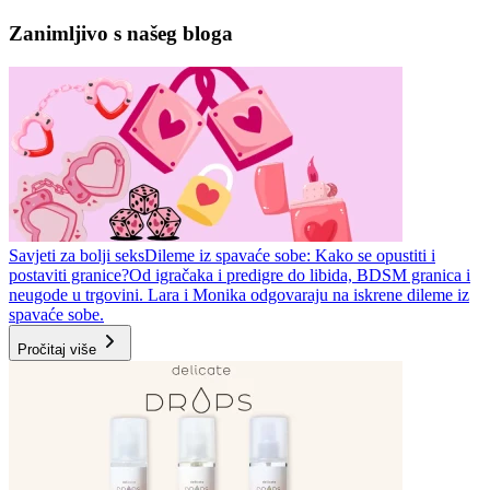
Zanimljivo s našeg bloga
Savjeti za bolji seks
Dileme iz spavaće sobe: Kako se opustiti i
postaviti granice?
Od igračaka i predigre do libida, BDSM granica i
neugode u trgovini. Lara i Monika odgovaraju na iskrene dileme iz
spavaće sobe.
Pročitaj više