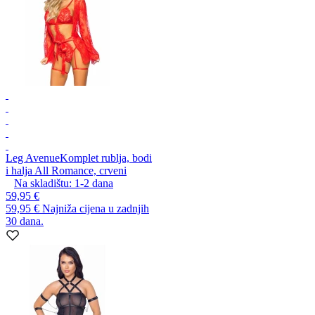
Leg Avenue
Komplet rublja, bodi
i halja All Romance, crveni
Na skladištu:
1-2
dana
59,95 €
59,95 €
Najniža cijena u zadnjih
30 dana.