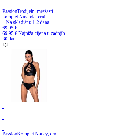
Passion
Trodijelni mrežasti
komplet Amanda, crni
Na skladištu:
1-2
dana
69,95 €
69,95 €
Najniža cijena u zadnjih
30 dana.
Passion
Komplet Nancy, crni