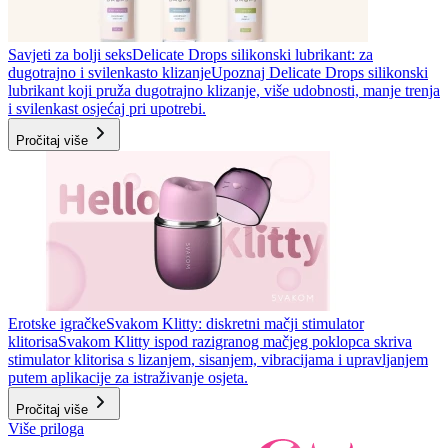
Savjeti za bolji seks
Delicate Drops silikonski lubrikant: za
dugotrajno i svilenkasto klizanje
Upoznaj Delicate Drops silikonski
lubrikant koji pruža dugotrajno klizanje, više udobnosti, manje trenja
i svilenkast osjećaj pri upotrebi.
Pročitaj više
Erotske igračke
Svakom Klitty: diskretni mačji stimulator
klitorisa
Svakom Klitty ispod razigranog mačjeg poklopca skriva
stimulator klitorisa s lizanjem, sisanjem, vibracijama i upravljanjem
putem aplikacije za istraživanje osjeta.
Pročitaj više
Više priloga