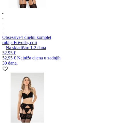
Obsessive
4-dijelni komplet
rublja Frivolla, crni
Na skladištu:
1-2
dana
52,95 €
52,95 €
Najniža cijena u zadnjih
30 dana.