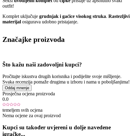
Seksi
dvodijelni komplet
od
čipke
pristaje uz apsolutno svaki
outfit!
Komplet uključuje
grudnjak i gaćice visokog struka
.
Rastezljivi
materijal
osigurava udobno pristajanje.
Značajke proizvoda
Što kažu naši zadovoljni kupci?
Pročitajte iskustva drugih korisnika i podijelite svoje mišljenje.
Svaka recenzija pomaže drugima u izboru i nama u poboljšanjima!
Oddaj mnenje
Prosječna ocjena proizvoda
0.0
temeljem svih ocjena
Nema ocjene za ovaj proizvod
Kupci su također uvjereni u dolje navedene
igračke...