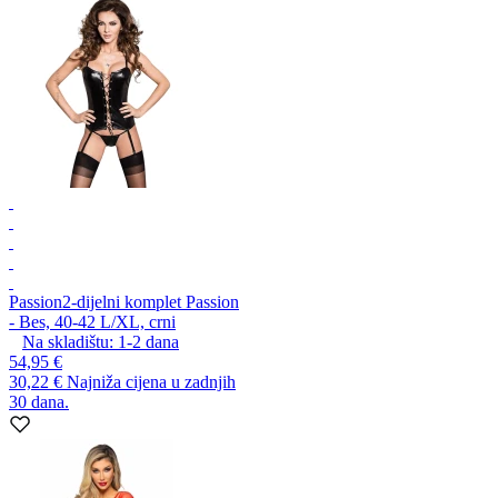
Passion
2-dijelni komplet Passion
- Bes, 40-42 L/XL, crni
Na skladištu:
1-2
dana
54,95 €
30,22 €
Najniža cijena u zadnjih
30 dana.