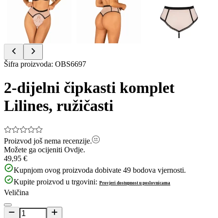
Item
Šifra proizvoda
:
OBS6697
1
of
2-dijelni čipkasti komplet
4
Lilines, ružičasti
Proizvod još nema recenzije.
Možete ga ocijeniti
Ovdje.
49,95 €
Kupnjom ovog proizvoda dobivate
49
bodova vjernosti.
Kupite proizvod u trgovini:
Provjeri dostupnost u poslovnicama
Veličina