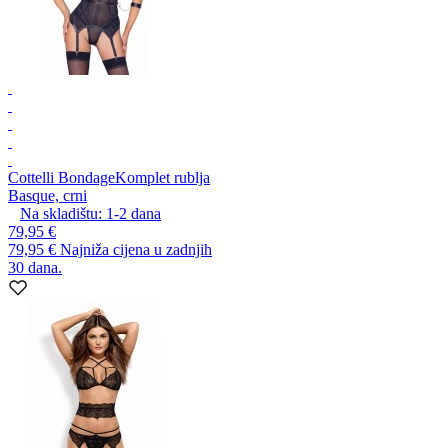
Cottelli Bondage
Komplet rublja
Basque, crni
Na skladištu:
1-2
dana
79,95 €
79,95 €
Najniža cijena u zadnjih
30 dana.