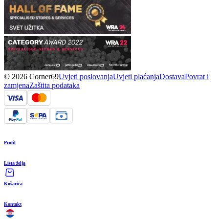
© 2026 Corner69
Uvjeti poslovanja
Uvjeti plaćanja
Dostava
Povrat i
zamjena
Zaštita podataka
Profil
Lista želja
Košarica
Kontakt