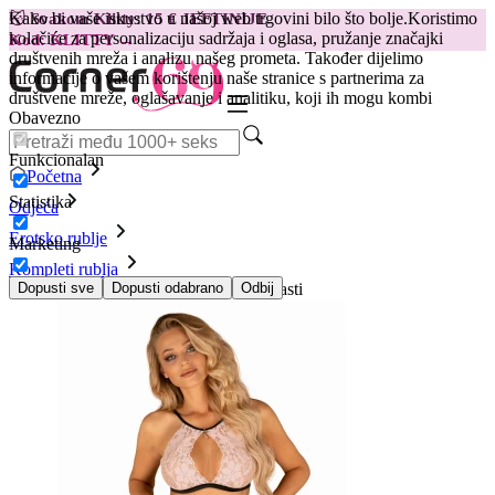
Kako bi vaše iskustvo u našoj web trgovini bilo što bolje.
Koristimo
😽
Svakom Klitty: 15 € JEFTINIJE
kolačiće za personalizaciju sadržaja i oglasa, pružanje značajki
Kod: KLITTY →
društvenih mreža i analizu našeg prometa. Također dijelimo
informacije o vašem korištenju naše stranice s partnerima za
društvene mreže, oglašavanje i analitiku, koji ih mogu kombi
Obavezno
Funkcionalan
Početna
Statistika
Odjeća
Erotsko rublje
Marketing
Kompleti rublja
2-dijelni čipkasti komplet Lilines, ružičasti
Dopusti sve
Dopusti odabrano
Odbij