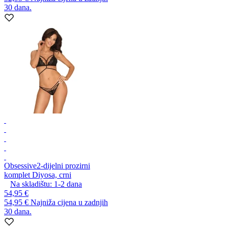
30 dana.
Obsessive
2-dijelni prozirni
komplet Diyosa, crni
Na skladištu:
1-2
dana
54,95 €
54,95 €
Najniža cijena u zadnjih
30 dana.