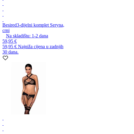
Besired
3-dijelni komplet Seryna,
crni
Na skladištu:
1-2
dana
59,95 €
59,95 €
Najniža cijena u zadnjih
30 dana.