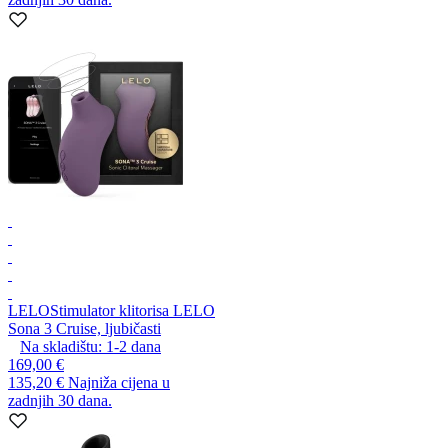
LELO
Stimulator klitorisa LELO
Sona 3 Cruise, ljubičasti
Na skladištu:
1-2
dana
169,00 €
135,20 €
Najniža cijena u
zadnjih 30 dana.