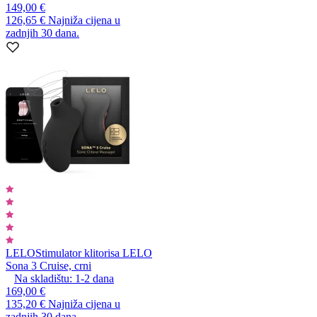
149,00 €
126,65 €
Najniža cijena u
zadnjih 30 dana.
LELO
Stimulator klitorisa LELO
Sona 3 Cruise, crni
Na skladištu:
1-2
dana
169,00 €
135,20 €
Najniža cijena u
zadnjih 30 dana.