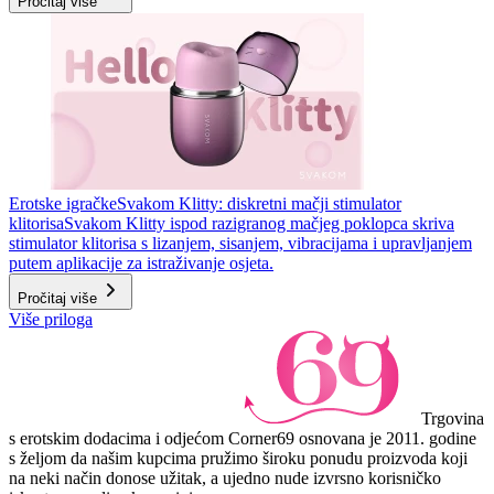
Pročitaj više
Erotske igračke
Svakom Klitty: diskretni mačji stimulator
klitorisa
Svakom Klitty ispod razigranog mačjeg poklopca skriva
stimulator klitorisa s lizanjem, sisanjem, vibracijama i upravljanjem
putem aplikacije za istraživanje osjeta.
Pročitaj više
Više priloga
Trgovina
s erotskim dodacima i odjećom Corner69 osnovana je 2011. godine
s željom da našim kupcima pružimo široku ponudu proizvoda koji
na neki način donose užitak, a ujedno nude izvrsno korisničko