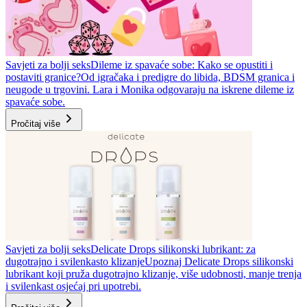
Savjeti za bolji seks
Dileme iz spavaće sobe: Kako se opustiti i
postaviti granice?
Od igračaka i predigre do libida, BDSM granica i
neugode u trgovini. Lara i Monika odgovaraju na iskrene dileme iz
spavaće sobe.
Pročitaj više
Savjeti za bolji seks
Delicate Drops silikonski lubrikant: za
dugotrajno i svilenkasto klizanje
Upoznaj Delicate Drops silikonski
lubrikant koji pruža dugotrajno klizanje, više udobnosti, manje trenja
i svilenkast osjećaj pri upotrebi.