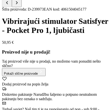
Item
Šifra proizvoda
:
D-239973
EAN kod
:
4061504045177
1
of
Vibrirajući stimulator Satisfyer
5
- Pocket Pro 1, ljubičasti
50,95 €
Proizvod nije u prodaji!
Taj proizvod više nije u prodaji, no možemo vam ponuditi nešto
slično?
Pokaži slične proizvode
Dodaj proizvod na popis želja
Diskretno pakiranje
Narudžbu šaljemo u potpuno neutralnom
pakiranju bez oznaka o sadržaju.
Trebaš savjet?
Naš tim ti je na raspolaganju od pon - sub 9:00 -