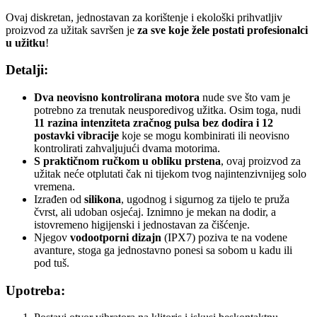
Ovaj diskretan, jednostavan za korištenje i ekološki prihvatljiv
proizvod za užitak savršen je
za sve koje žele postati profesionalci
u užitku
!
Detalji:
Dva neovisno kontrolirana motora
nude sve što vam je
potrebno za trenutak neusporedivog užitka. Osim toga, nudi
11 razina intenziteta zračnog pulsa bez dodira i 12
postavki vibracije
koje se mogu kombinirati ili neovisno
kontrolirati zahvaljujući dvama motorima.
S praktičnom ručkom u obliku prstena
, ovaj proizvod za
užitak neće otplutati čak ni tijekom tvog najintenzivnijeg solo
vremena.
Izrađen od
silikona
, ugodnog i sigurnog za tijelo te pruža
čvrst, ali udoban osjećaj. Iznimno je mekan na dodir, a
istovremeno higijenski i jednostavan za čišćenje.
Njegov
vodootporni dizajn
(IPX7) poziva te na vodene
avanture, stoga ga jednostavno ponesi sa sobom u kadu ili
pod tuš.
Upotreba: