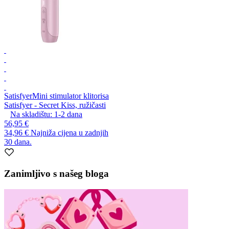
Satisfyer
Mini stimulator klitorisa
Satisfyer - Secret Kiss, ružičasti
Na skladištu:
1-2
dana
56,95 €
34,96 €
Najniža cijena u zadnjih
30 dana.
Zanimljivo s našeg bloga