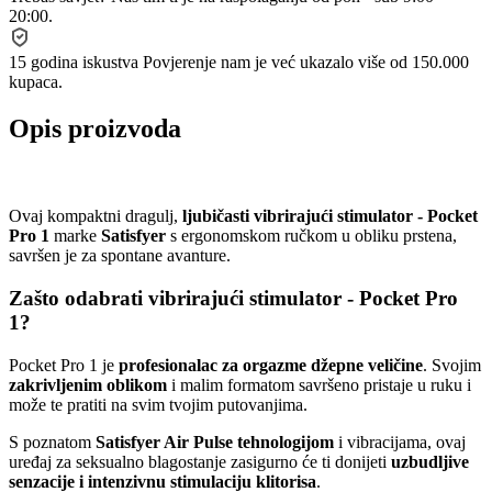
20:00.
15 godina iskustva
Povjerenje nam je već ukazalo više od 150.000
kupaca.
Opis proizvoda
Ovaj kompaktni dragulj,
ljubičasti vibrirajući stimulator - Pocket
Pro 1
marke
Satisfyer
s ergonomskom ručkom u obliku prstena,
savršen je za spontane avanture.
Zašto odabrati vibrirajući stimulator - Pocket Pro
1?
Pocket Pro 1 je
profesionalac za orgazme džepne veličine
. Svojim
zakrivljenim oblikom
i malim formatom savršeno pristaje u ruku i
može te pratiti na svim tvojim putovanjima.
S poznatom
Satisfyer Air Pulse tehnologijom
i vibracijama, ovaj
uređaj za seksualno blagostanje zasigurno će ti donijeti
uzbudljive
senzacije i intenzivnu stimulaciju klitorisa
.