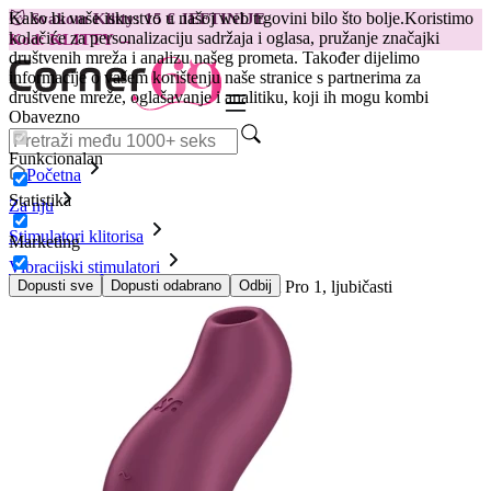
Kako bi vaše iskustvo u našoj web trgovini bilo što bolje.
Koristimo
😽
Svakom Klitty: 15 € JEFTINIJE
kolačiće za personalizaciju sadržaja i oglasa, pružanje značajki
Kod: KLITTY →
društvenih mreža i analizu našeg prometa. Također dijelimo
informacije o vašem korištenju naše stranice s partnerima za
društvene mreže, oglašavanje i analitiku, koji ih mogu kombi
Obavezno
Funkcionalan
Početna
Statistika
Za nju
Stimulatori klitorisa
Marketing
Vibracijski stimulatori
Vibrirajući stimulator Satisfyer - Pocket Pro 1, ljubičasti
Dopusti sve
Dopusti odabrano
Odbij