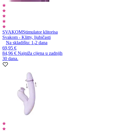
SVAKOM
Stimulator klitorisa
Svakom - Klitty, ljubičasti
Na skladištu:
1-2
dana
69,95 €
84,96 €
Najniža cijena u zadnjih
30 dana.