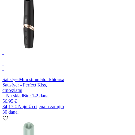
Satisfyer
Mini stimulator klitorisa
Satisfyer - Perfect Kiss,
crno/zlatni
Na skladištu:
1-2
dana
56,95 €
34,17 €
Najniža cijena u zadnjih
30 dana.