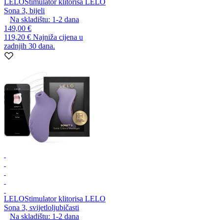
LELO
Stimulator klitorisa LELO
Sona 3, bijeli
Na skladištu:
1-2
dana
149,00 €
119,20 €
Najniža cijena u
zadnjih 30 dana.
LELO
Stimulator klitorisa LELO
Sona 3, svijetloljubičasti
Na skladištu:
1-2
dana