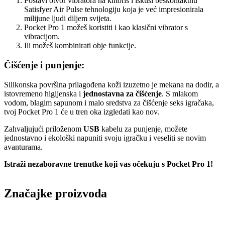
Postavi otvor vibratora na klitoris i iskusi beskontaktnu
Satisfyer Air Pulse tehnologiju koja je već impresionirala
milijune ljudi diljem svijeta.
Pocket Pro 1 možeš koristiti i kao klasični vibrator s
vibracijom.
Ili možeš kombinirati obje funkcije.
Čišćenje i punjenje:
Silikonska površina prilagođena koži izuzetno je mekana na dodir, a
istovremeno higijenska i
jednostavna za čišćenje
. S mlakom
vodom, blagim sapunom i malo sredstva za čišćenje seks igračaka,
tvoj Pocket Pro 1 će u tren oka izgledati kao nov.
Zahvaljujući priloženom
USB
kabelu za punjenje, možete
jednostavno i ekološki napuniti svoju igračku i veseliti se novim
avanturama.
Istraži nezaboravne trenutke koji vas očekuju s Pocket Pro 1!
Značajke proizvoda