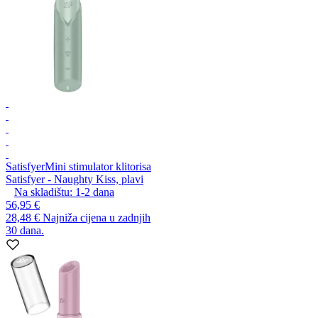
Satisfyer
Mini stimulator klitorisa
Satisfyer - Naughty Kiss, plavi
Na skladištu:
1-2
dana
56,95 €
28,48 €
Najniža cijena u zadnjih
30 dana.