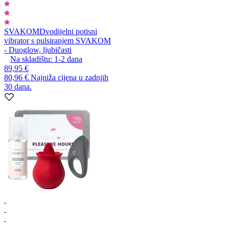
SVAKOM
Dvodijelni potisni
vibrator s pulsiranjem SVAKOM
- Duoglow, ljubičasti
Na skladištu:
1-2
dana
89,95 €
80,96 €
Najniža cijena u zadnjih
30 dana.