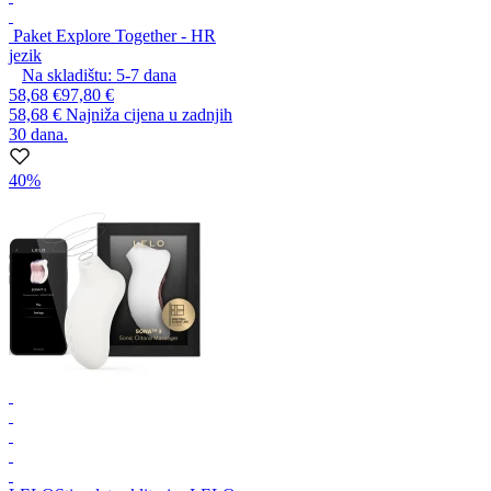
Paket Explore Together - HR
jezik
Na skladištu:
5-7
dana
58,68 €
97,80 €
58,68 €
Najniža cijena u zadnjih
30 dana.
40%