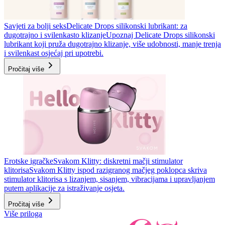
Savjeti za bolji seks
Delicate Drops silikonski lubrikant: za
dugotrajno i svilenkasto klizanje
Upoznaj Delicate Drops silikonski
lubrikant koji pruža dugotrajno klizanje, više udobnosti, manje trenja
i svilenkast osjećaj pri upotrebi.
Pročitaj više
Erotske igračke
Svakom Klitty: diskretni mačji stimulator
klitorisa
Svakom Klitty ispod razigranog mačjeg poklopca skriva
stimulator klitorisa s lizanjem, sisanjem, vibracijama i upravljanjem
putem aplikacije za istraživanje osjeta.
Pročitaj više
Više priloga