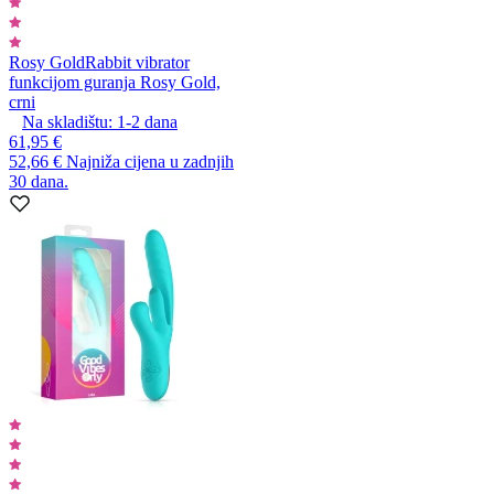
Rosy Gold
Rabbit vibrator
funkcijom guranja Rosy Gold,
crni
Na skladištu:
1-2
dana
61,95 €
52,66 €
Najniža cijena u zadnjih
30 dana.