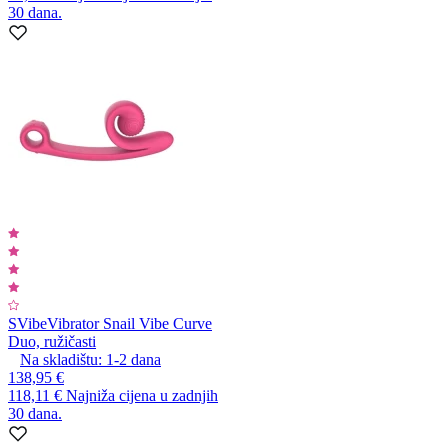
30 dana.
SVibe
Vibrator Snail Vibe Curve
Duo, ružičasti
Na skladištu:
1-2
dana
138,95 €
118,11 €
Najniža cijena u zadnjih
30 dana.