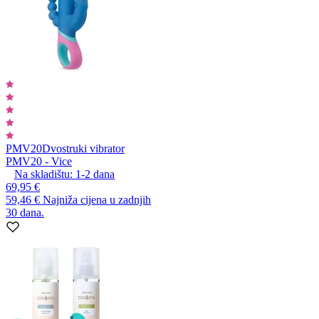
PMV20
Dvostruki vibrator
PMV20 - Vice
Na skladištu:
1-2
dana
69,95 €
59,46 €
Najniža cijena u zadnjih
30 dana.