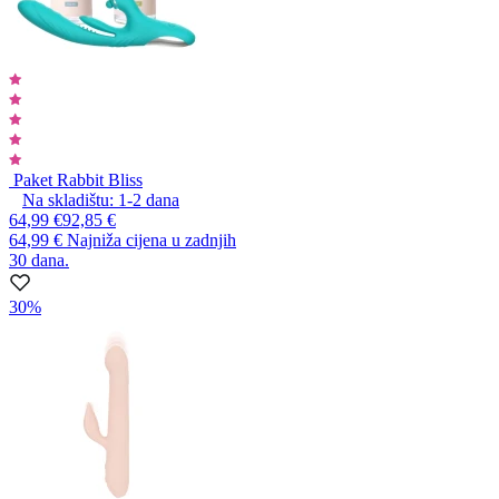
Paket Rabbit Bliss
Na skladištu:
1-2
dana
64,99 €
92,85 €
64,99 €
Najniža cijena u zadnjih
30 dana.
30%