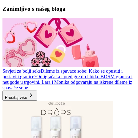
Zanimljivo s našeg bloga
Savjeti za bolji seks
Dileme iz spavaće sobe: Kako se opustiti i
postaviti granice?
Od igračaka i predigre do libida, BDSM granica i
neugode u trgovini. Lara i Monika odgovaraju na iskrene dileme iz
spavaće sobe.
Pročitaj više