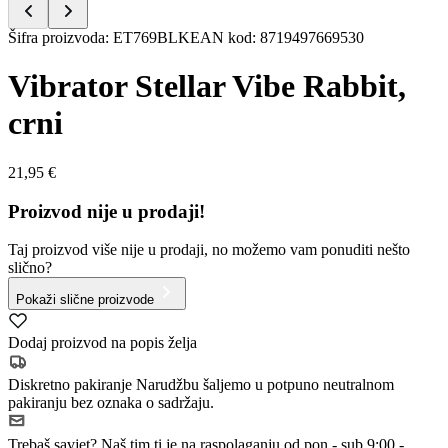
Item
Šifra proizvoda
:
ET769BLK
EAN kod
:
8719497669530
1
of
Vibrator Stellar Vibe Rabbit,
5
crni
21,95 €
Proizvod nije u prodaji!
Taj proizvod više nije u prodaji, no možemo vam ponuditi nešto
slično?
Pokaži slične proizvode
Dodaj proizvod na popis želja
Diskretno pakiranje
Narudžbu šaljemo u potpuno neutralnom
pakiranju bez oznaka o sadržaju.
Trebaš savjet?
Naš tim ti je na raspolaganju od pon - sub 9:00 -