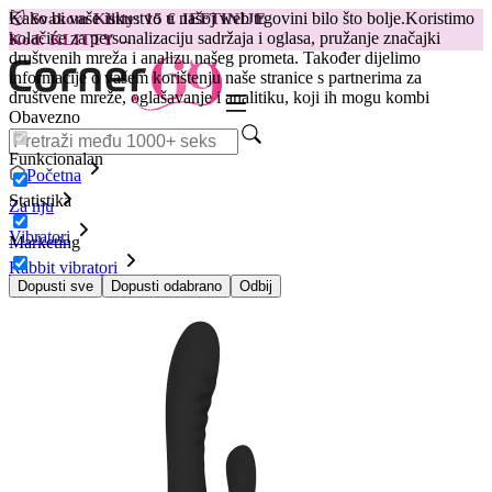
Kako bi vaše iskustvo u našoj web trgovini bilo što bolje.
Koristimo
😽
Svakom Klitty: 15 € JEFTINIJE
kolačiće za personalizaciju sadržaja i oglasa, pružanje značajki
Kod: KLITTY →
društvenih mreža i analizu našeg prometa. Također dijelimo
informacije o vašem korištenju naše stranice s partnerima za
društvene mreže, oglašavanje i analitiku, koji ih mogu kombi
Obavezno
Funkcionalan
Početna
Statistika
Za nju
Vibratori
Marketing
Rabbit vibratori
Vibrator Stellar Vibe Rabbit, crni
Dopusti sve
Dopusti odabrano
Odbij