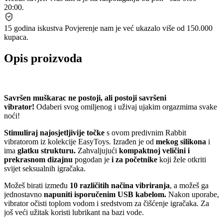
20:00.
15 godina iskustva
Povjerenje nam je već ukazalo više od 150.000
kupaca.
Opis proizvoda
Savršen muškarac ne postoji, ali postoji savršeni
vibrator!
Odaberi svog omiljenog i uživaj ujakim orgazmima svake
noći!
Stimuliraj najosjetljivije točke
s ovom predivnim Rabbit
vibratorom iz kolekcije EasyToys. Izrađen je od
mekog silikona
i
ima
glatku strukturu.
Zahvaljujući
kompaktnoj veličini i
prekrasnom dizajnu
pogodan je
i za
početnike
koji žele otkriti
svijet seksualnih igračaka.
Možeš birati između
10 različitih načina vibriranja
, a možeš ga
jednostavno
napuniti isporučenim USB kabelom.
Nakon uporabe,
vibrator očisti toplom vodom i sredstvom za čišćenje igračaka. Za
još veći užitak koristi lubrikant na bazi vode.