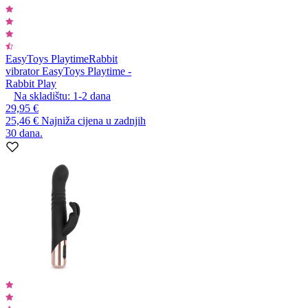
EasyToys Playtime
Rabbit
vibrator EasyToys Playtime -
Rabbit Play
Na skladištu:
1-2
dana
29,95 €
25,46 €
Najniža cijena u zadnjih
30 dana.