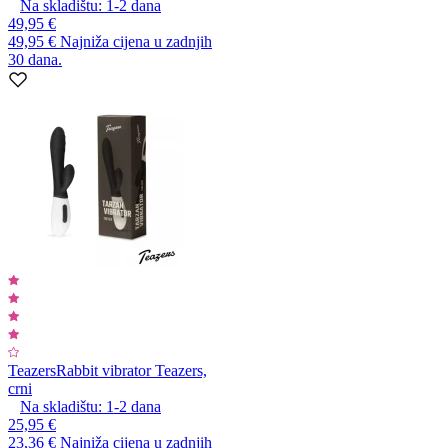
Na skladištu:
1-2
dana
49,95 €
49,95 €
Najniža cijena u zadnjih
30 dana.
Teazers
Rabbit vibrator Teazers,
crni
Na skladištu:
1-2
dana
25,95 €
23,36 €
Najniža cijena u zadnjih