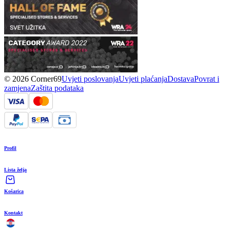
© 2026 Corner69
Uvjeti poslovanja
Uvjeti plaćanja
Dostava
Povrat i
zamjena
Zaštita podataka
Profil
Lista želja
Košarica
Kontakt