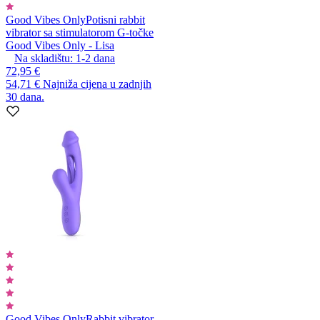
Good Vibes Only
Potisni rabbit
vibrator sa stimulatorom G-točke
Good Vibes Only - Lisa
Na skladištu:
1-2
dana
72,95 €
54,71 €
Najniža cijena u zadnjih
30 dana.
Good Vibes Only
Rabbit vibrator