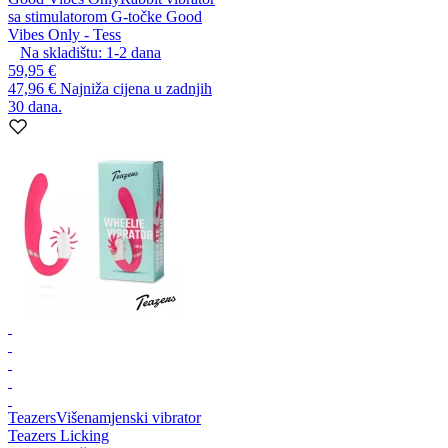
sa stimulatorom G-točke Good
Vibes Only - Tess
Na skladištu:
1-2
dana
59,95 €
47,96 €
Najniža cijena u zadnjih
30 dana.
Teazers
Višenamjenski vibrator
Teazers Licking