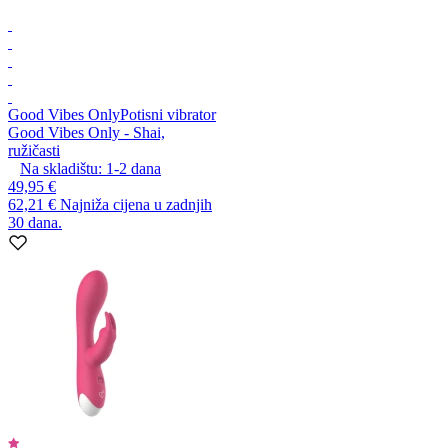
Good Vibes Only
Potisni vibrator
Good Vibes Only - Shai,
ružičasti
Na skladištu:
1-2
dana
49,95 €
62,21 €
Najniža cijena u zadnjih
30 dana.