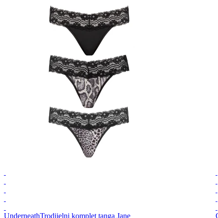
Underneath
Trodijelni komplet tanga Jane