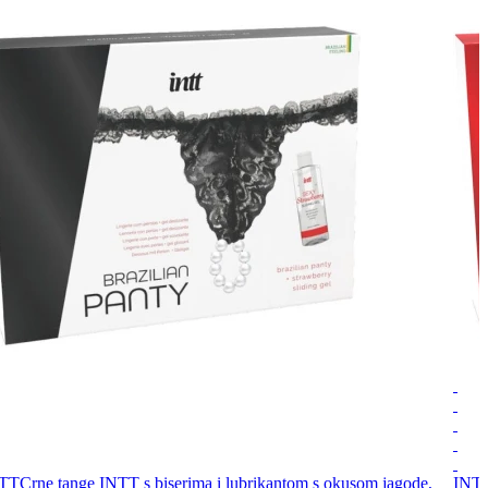
TT
Crne tange INTT s biserima i lubrikantom s okusom jagode,
INT