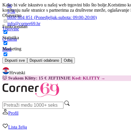
Kako bi vaše iskustvo u našoj web trgovini bilo što bolje.
Koristimo ko
5k
korištenju naše stranice s partnerima za društvene mreže, oglašavanje 
3,5k
Obavezno
0800 804 851
(Ponedjeljak-subota:
09:00-20:00)
info@corner69.hr
Funkcionalan
Trgovine
Statistika
O nama
Marketing
Blog
Kontakt
Dopusti sve
Dopusti odabrano
Odbij
Hrvatski
😽
Svakom Klitty: 15 € JEFTINIJE
Kod: KLITTY →
Profil
Lista želja