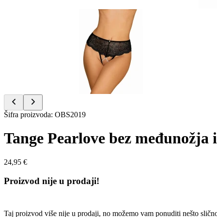
Item
1
of
3
Item
Šifra proizvoda
:
OBS2019
1
of
Tange Pearlove bez međunožja i
3
24,95 €
Proizvod nije u prodaji!
Taj proizvod više nije u prodaji, no možemo vam ponuditi nešto sličn