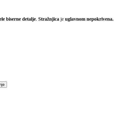
ele biserne detalje
.
Stražnjica
je
uglavnom nepokrivena.
nje