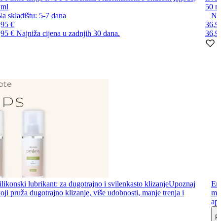
 ml
50 m
a skladištu:
5-7
dana
Na 
,95 €
36,9
,95 €
Najniža cijena u zadnjih 30 dana.
36,9
likonski lubrikant: za dugotrajno i svilenkasto klizanje
Upoznaj
Ero
oji pruža dugotrajno klizanje, više udobnosti, manje trenja i
mač
apl
Pr