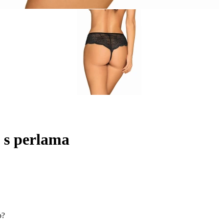
 s perlama
o?