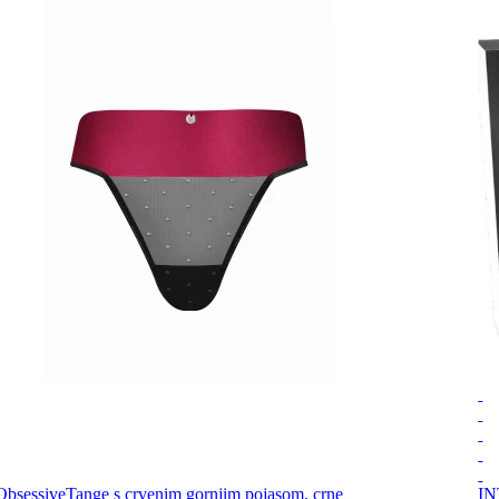
Obsessive
Tange s crvenim gornjim pojasom, crne
IN