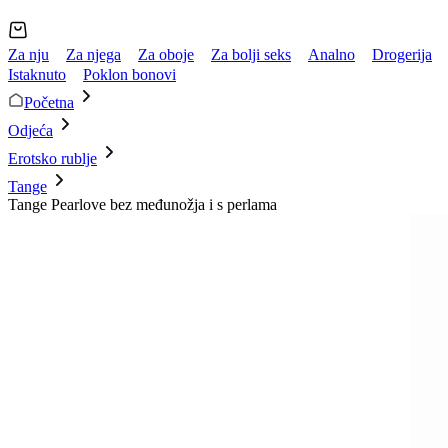
Za nju
Za njega
Za oboje
Za bolji seks
Analno
Drogerija
Istaknuto
Poklon bonovi
Početna
Odjeća
Erotsko rublje
Tange
Tange Pearlove bez međunožja i s perlama