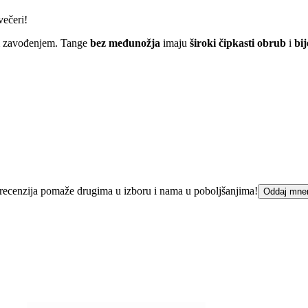
večeri!
im zavođenjem. Tange
bez međunožja
imaju
široki čipkasti obrub
i
bij
ka recenzija pomaže drugima u izboru i nama u poboljšanjima!
Oddaj mne