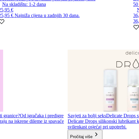
Na skladištu:
1-2
dana
50
25,95 €
N
25,95 €
Najniža cijena u zadnjih 30 dana.
36
36
ti granice?
Od igračaka i predigre
Savjeti za bolji seks
Delicate Drops si
aju na iskrene dileme iz spavaće
Delicate Drops silikonski lubrikant k
svilenkast osjećaj pri upotrebi.
Pročitaj više