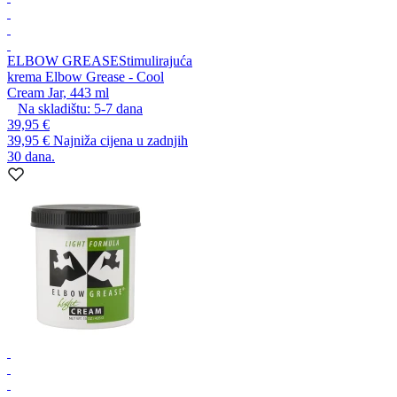
ELBOW GREASE
Stimulirajuća
krema Elbow Grease - Cool
Cream Jar, 443 ml
Na skladištu:
5-7
dana
39,95 €
39,95 €
Najniža cijena u zadnjih
30 dana.