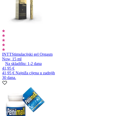
INTT
Stimulacijski gel Orgasm
Now, 15 ml
Na skladištu:
1-2
dana
41,95 €
41,95 €
Najniža cijena u zadnjih
30 dana.