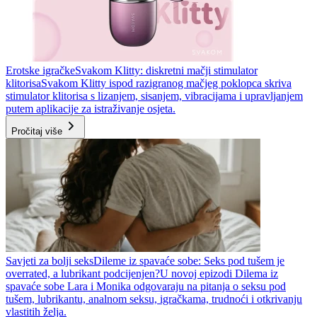
Erotske igračke
Svakom Klitty: diskretni mačji stimulator
klitorisa
Svakom Klitty ispod razigranog mačjeg poklopca skriva
stimulator klitorisa s lizanjem, sisanjem, vibracijama i upravljanjem
putem aplikacije za istraživanje osjeta.
Pročitaj više
Savjeti za bolji seks
Dileme iz spavaće sobe: Seks pod tušem je
overrated, a lubrikant podcijenjen?
U novoj epizodi Dilema iz
spavaće sobe Lara i Monika odgovaraju na pitanja o seksu pod
tušem, lubrikantu, analnom seksu, igračkama, trudnoći i otkrivanju
vlastitih želja.