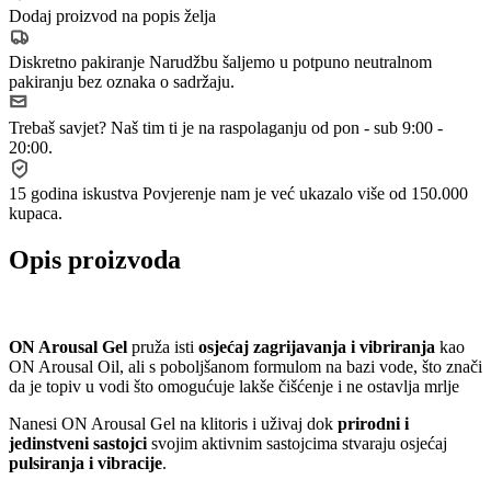
Dodaj proizvod na popis želja
Diskretno pakiranje
Narudžbu šaljemo u potpuno neutralnom
pakiranju bez oznaka o sadržaju.
Trebaš savjet?
Naš tim ti je na raspolaganju od pon - sub 9:00 -
20:00.
15 godina iskustva
Povjerenje nam je već ukazalo više od 150.000
kupaca.
Opis proizvoda
ON Arousal Gel
pruža isti
osjećaj zagrijavanja i vibriranja
kao
ON Arousal Oil, ali s poboljšanom formulom na bazi vode, što znači
da je topiv u vodi što omogućuje lakše čišćenje i ne ostavlja mrlje
Nanesi ON Arousal Gel na klitoris i uživaj dok
prirodni i
jedinstveni sastojci
svojim aktivnim sastojcima stvaraju osjećaj
pulsiranja i vibracije
.