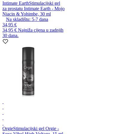
Intimate Earth
Stimulacijski gel
za prostatu Intimate Earth - Mojo
Niacin & Yohimbe, 30 ml
Na skladištu:
5-7
dana
34,95 €
34,95 €
Najniža cijena u zadnjih
30 dana.
Orgie
Stimulacijski gel Orgie -
Sexy Vibe! High Voltage, 15 ml