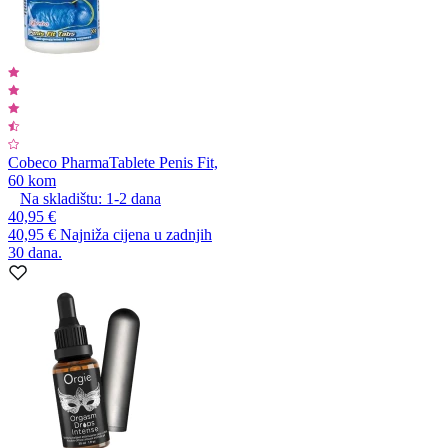
Cobeco Pharma
Tablete Penis Fit,
60 kom
Na skladištu:
1-2
dana
40,95 €
40,95 €
Najniža cijena u zadnjih
30 dana.