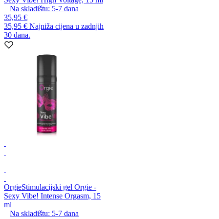
Na skladištu:
5-7
dana
35,95 €
35,95 €
Najniža cijena u zadnjih
30 dana.
Orgie
Stimulacijski gel Orgie -
Sexy Vibe! Intense Orgasm, 15
ml
Na skladištu:
5-7
dana