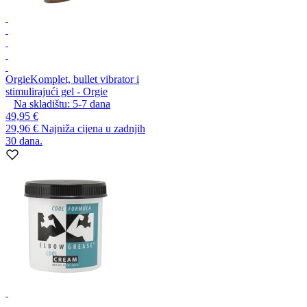
Orgie
Komplet, bullet vibrator i
stimulirajući gel - Orgie
Na skladištu:
5-7
dana
49,95 €
29,96 €
Najniža cijena u zadnjih
30 dana.