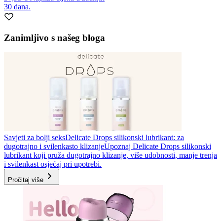
30 dana.
Zanimljivo s našeg bloga
Savjeti za bolji seks
Delicate Drops silikonski lubrikant: za
dugotrajno i svilenkasto klizanje
Upoznaj Delicate Drops silikonski
lubrikant koji pruža dugotrajno klizanje, više udobnosti, manje trenja
i svilenkast osjećaj pri upotrebi.
Pročitaj više