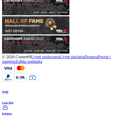
© 2026 Corner69
Uvjeti poslovanja
Uvjeti plaćanja
Dostava
Povrat i
zamjena
Zaštita podataka
Profil
Lista želja
Košarica