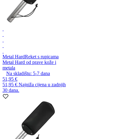
Metal Hard
Reket s rupicama
Metal Hard od prave kože i
metala
Na skladištu:
5-7
dana
51,95 €
51,95 €
Najniža cijena u zadnjih
30 dana.