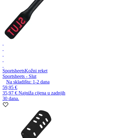
Sportsheets
Kožni reket
Sportsheets - Slut
Na skladištu:
1-2
dana
59,95 €
35,97 €
Najniža cijena u zadnjih
30 dana.