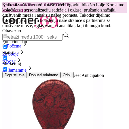
Kako bi vaše iskustvo u našoj web trgovini bilo što bolje.
Koristimo
😽
Svakom Klitty: 15 € JEFTINIJE
kolačiće za personalizaciju sadržaja i oglasa, pružanje značajki
Kod: KLITTY →
društvenih mreža i analizu našeg prometa. Također dijelimo
informacije o vašem korištenju naše stranice s partnerima za
društvene mreže, oglašavanje i analitiku, koji ih mogu kombi
Obavezno
Funkcionalan
Početna
Statistika
Za oboje
BDSM
Marketing
Za šamaranje
Okrugli reket Fifty Shades of Grey - Sweet Anticipation
Dopusti sve
Dopusti odabrano
Odbij