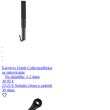
Easytoys Fetish Collection
Reket
sa zakovicama
Na skladištu:
1-2
dana
30,95 €
23,21 €
Najniža cijena u zadnjih
30 dana.