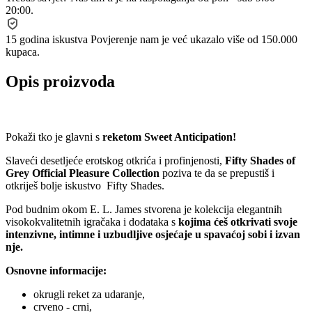
20:00.
15 godina iskustva
Povjerenje nam je već ukazalo više od 150.000
kupaca.
Opis proizvoda
Pokaži tko je glavni s
reketom Sweet Anticipation!
Slaveći desetljeće erotskog otkrića i profinjenosti,
Fifty Shades of
Grey Official Pleasure Collection
poziva te da se prepustiš i
otkriješ bolje iskustvo Fifty Shades.
Pod budnim okom E. L. James stvorena je kolekcija elegantnih
visokokvalitetnih igračaka i dodataka s
kojima ćeš otkrivati ​​svoje
intenzivne, intimne i uzbudljive osjećaje u spavaćoj sobi i izvan
nje.
Osnovne informacije:
okrugli reket za udaranje,
crveno - crni,