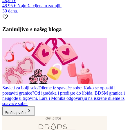
48,95 €
48,95 €
Najniža cijena u zadnjih
30 dana.
Zanimljivo s našeg bloga
Savjeti za bolji seks
Dileme iz spavaće sobe: Kako se opustiti i
postaviti granice?
Od igračaka i predigre do libida, BDSM granica i
neugode u trgovini. Lara i Monika odgovaraju na iskrene dileme iz
spavaće sobe.
Pročitaj više