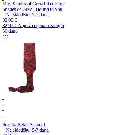
Fifty Shades of Grey
Reket Fifty
Shades of Grey - Bound to You
Na skladištu:
5-7
dana
32,95 €
32,95 €
Najniža cijena u zadnjih
30 dana.
Scandal
Reket Scandal
Na skladištu:
5-7
dana