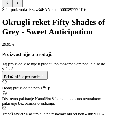
Item
Šifra proizvoda
:
E32434
EAN kod
:
5060897575116
1
of
Okrugli reket Fifty Shades of
5
Grey - Sweet Anticipation
29,95 €
Proizvod nije u prodaji!
Taj proizvod više nije u prodaji, no možemo vam ponuditi nešto
slično?
Pokaži slične proizvode
Dodaj proizvod na popis želja
Diskretno pakiranje
Narudžbu šaljemo u potpuno neutralnom
pakiranju bez oznaka o sadržaju.
Trebaš savjet?
Naš tim ti je na raspolaganju od pon - sub 9:00 -