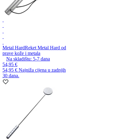
Metal Hard
Reket Metal Hard od
prave kože i metala
Na skladištu:
5-7
dana
54,95 €
54,95 €
Najniža cijena u zadnjih
30 dana.