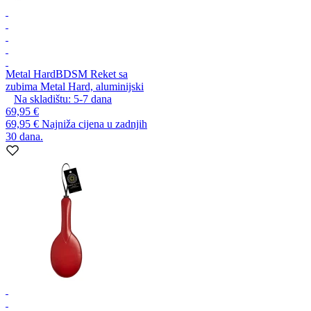
Metal Hard
BDSM Reket sa
zubima Metal Hard, aluminijski
Na skladištu:
5-7
dana
69,95 €
69,95 €
Najniža cijena u zadnjih
30 dana.