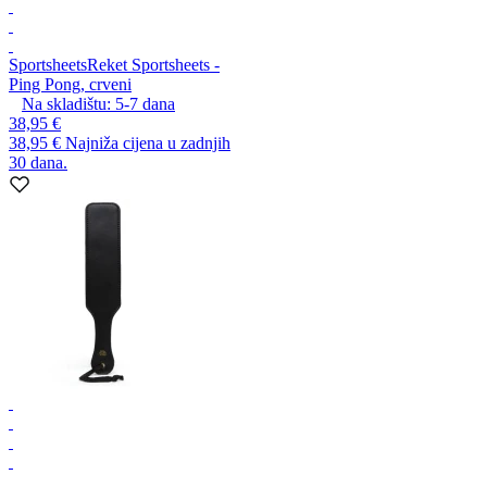
Sportsheets
Reket Sportsheets -
Ping Pong, crveni
Na skladištu:
5-7
dana
38,95 €
38,95 €
Najniža cijena u zadnjih
30 dana.