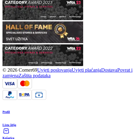
© 2026 Corner69
Uvjeti poslovanja
Uvjeti plaćanja
Dostava
Povrat i
zamjena
Zaštita podataka
Profil
Lista želja
Košarica