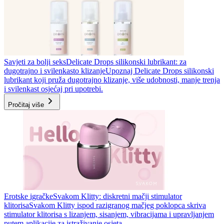
Savjeti za bolji seks
Delicate Drops silikonski lubrikant: za
dugotrajno i svilenkasto klizanje
Upoznaj Delicate Drops silikonski
lubrikant koji pruža dugotrajno klizanje, više udobnosti, manje trenja
i svilenkast osjećaj pri upotrebi.
Pročitaj više
Erotske igračke
Svakom Klitty: diskretni mačji stimulator
klitorisa
Svakom Klitty ispod razigranog mačjeg poklopca skriva
stimulator klitorisa s lizanjem, sisanjem, vibracijama i upravljanjem
putem aplikacije za istraživanje osjeta.