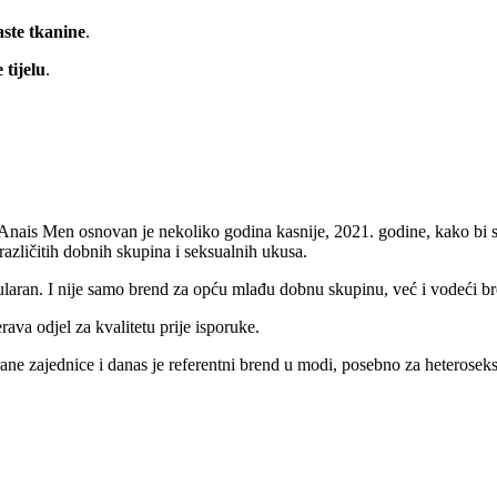
ste tkanine
.
 tijelu
.
is Men osnovan je nekoliko godina kasnije, 2021. godine, kako bi služi
 različitih dobnih skupina i seksualnih ukusa.
o popularan. I nije samo brend za opću mlađu dobnu skupinu, već i vodeć
rava odjel za kvalitetu prije isporuke.
trane zajednice i danas je referentni brend u modi, posebno za heteros