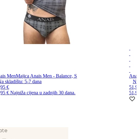
ais Men
Majica Anais Men - Balance, S
Anai
a skladištu:
5-7
dana
Na 
,95 €
51,9
,95 €
Najniža cijena u zadnjih 30 dana.
51,9