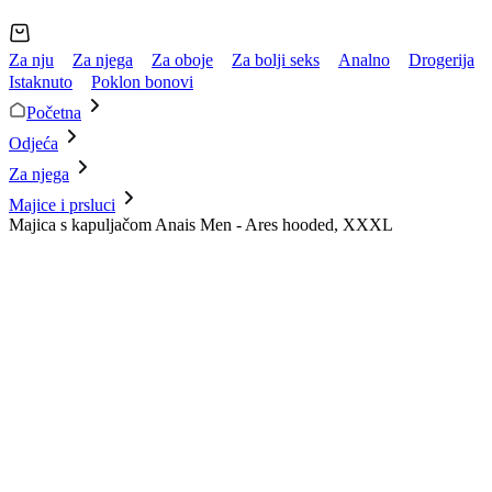
Za nju
Za njega
Za oboje
Za bolji seks
Analno
Drogerija
Istaknuto
Poklon bonovi
Početna
Odjeća
Za njega
Majice i prsluci
Majica s kapuljačom Anais Men - Ares hooded, XXXL