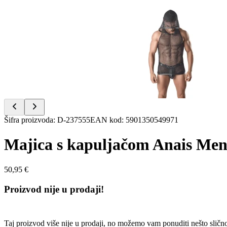
Item
1
of
2
Item
Šifra proizvoda
:
D-237555
EAN kod
:
5901350549971
1
of
Majica s kapuljačom Anais Men
2
50,95 €
Proizvod nije u prodaji!
Taj proizvod više nije u prodaji, no možemo vam ponuditi nešto sličn