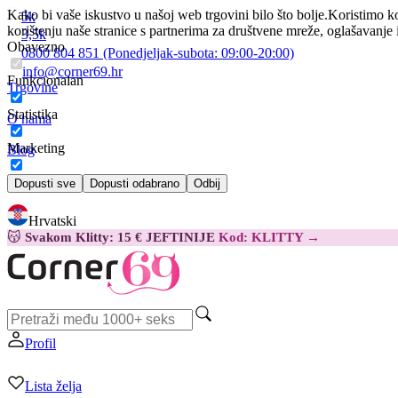
Kako bi vaše iskustvo u našoj web trgovini bilo što bolje.
Koristimo ko
5k
korištenju naše stranice s partnerima za društvene mreže, oglašavanje 
3,5k
Obavezno
0800 804 851
(Ponedjeljak-subota:
09:00-20:00)
info@corner69.hr
Funkcionalan
Trgovine
Statistika
O nama
Marketing
Blog
Kontakt
Dopusti sve
Dopusti odabrano
Odbij
Hrvatski
😽
Svakom Klitty: 15 € JEFTINIJE
Kod: KLITTY →
Profil
Lista želja