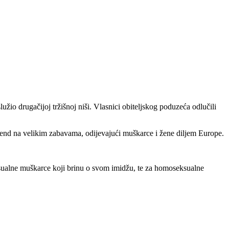
o drugačijoj tržišnoj niši. Vlasnici obiteljskog poduzeća odlučili
i brend na velikim zabavama, odijevajući muškarce i žene diljem Europe.
eksualne muškarce koji brinu o svom imidžu, te za homoseksualne