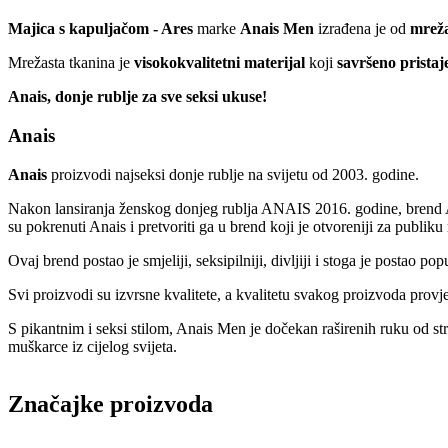
Majica s kapuljačom - Ares
marke
Anais Men
izrađena je od
mreža
Mrežasta tkanina je
visokokvalitetni materijal
koji
savršeno pristaje
Anais, donje rublje za sve seksi ukuse!
Anais
Anais
proizvodi najseksi donje rublje na svijetu od 2003. godine.
Nakon lansiranja ženskog donjeg rublja ANAIS 2016. godine, brend Ana
su pokrenuti Anais i pretvoriti ga u brend koji je otvoreniji za publiku
Ovaj brend postao je smjeliji, seksipilniji, divljiji i stoga je posta
Svi proizvodi su izvrsne kvalitete, a kvalitetu svakog proizvoda provje
S pikantnim i seksi stilom, Anais Men je dočekan raširenih ruku od s
muškarce iz cijelog svijeta.
Značajke proizvoda