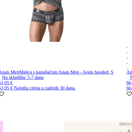
Anais Men
Majica s kapuljačom Anais Men - Aegis hooded, S
An
Na skladištu:
5-7
dana
N
53,95 €
66
53,95 €
Najniža cijena u zadnjih 30 dana.
66