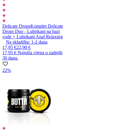
Delicate Drops
Komplet Delicate
Drops Duo - Lubrikant na bazi
vode + Lubrikant Anal Relaxing
Na skladištu:
1-2
dana
17,95 €
22,90 €
17,95 €
Najniža cijena u zadnjih
30 dana.
22%