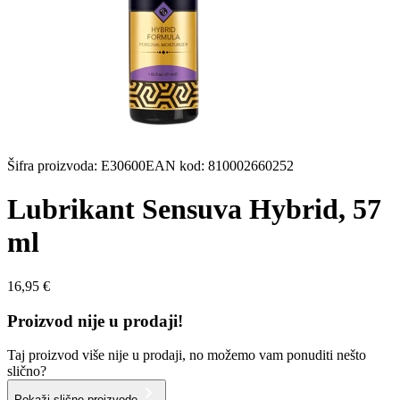
Šifra proizvoda
:
E30600
EAN kod
:
810002660252
Lubrikant Sensuva Hybrid, 57
ml
16,95 €
Proizvod nije u prodaji!
Taj proizvod više nije u prodaji, no možemo vam ponuditi nešto
slično?
Pokaži slične proizvode