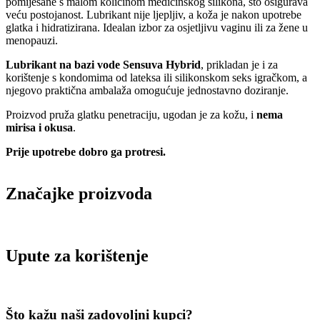
pomiješane s malom količinom medicinskog silikona, što osigurava
veću postojanost. Lubrikant nije ljepljiv, a koža je nakon upotrebe
glatka i hidratizirana. Idealan izbor za osjetljivu vaginu ili za žene u
menopauzi.
Lubrikant na bazi vode Sensuva Hybrid
, prikladan je i za
korištenje s kondomima od lateksa ili silikonskom seks igračkom, a
njegovo praktična ambalaža omogućuje jednostavno doziranje.
Proizvod pruža glatku penetraciju, ugodan je za kožu, i
nema
mirisa i okusa
.
Prije upotrebe dobro ga protresi.
Značajke proizvoda
Upute za korištenje
Što kažu naši zadovoljni kupci?