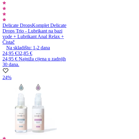
Delicate Drops
Komplet Delicate
Drops Trio - Lubrikant na bazi
vode + Lubrikant Anal Relax +
Čistač
Na skladištu:
1-2
dana
24,95 €
32,85 €
24,95 €
Najniža cijena u zadnjih
30 dana.
24%