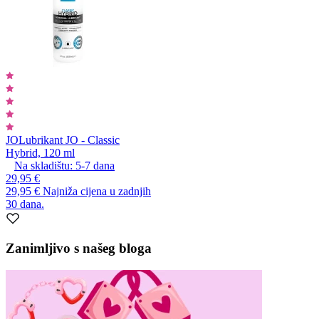
JO
Lubrikant JO - Classic
Hybrid, 120 ml
Na skladištu:
5-7
dana
29,95 €
29,95 €
Najniža cijena u zadnjih
30 dana.
Zanimljivo s našeg bloga