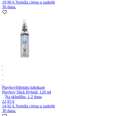
19,90 €
Najniža cijena u zadnjih
30 dana.
Playboy
Hibridni lubrikant
Playboy Slick Hybrid, 120 ml
Na skladištu:
1-2
dana
22,95 €
14,92 €
Najniža cijena u zadnjih
30 dana.