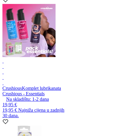
Crushious
Komplet lubrikanata
Crushious - Essentials
Na skladištu:
1-2
dana
19,95 €
19,95 €
Najniža cijena u zadnjih
30 dana.