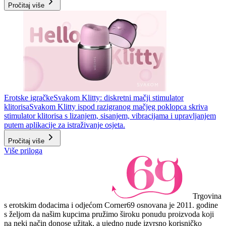
Pročitaj više
Erotske igračke
Svakom Klitty: diskretni mačji stimulator
klitorisa
Svakom Klitty ispod razigranog mačjeg poklopca skriva
stimulator klitorisa s lizanjem, sisanjem, vibracijama i upravljanjem
putem aplikacije za istraživanje osjeta.
Pročitaj više
Više priloga
Trgovina
s erotskim dodacima i odjećom Corner69 osnovana je 2011. godine
s željom da našim kupcima pružimo široku ponudu proizvoda koji
na neki način donose užitak, a ujedno nude izvrsno korisničko