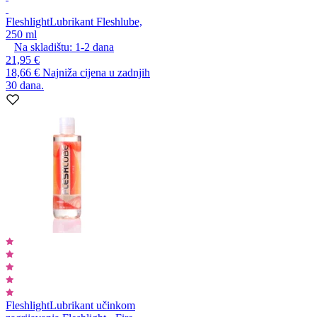
Fleshlight
Lubrikant Fleshlube,
250 ml
Na skladištu:
1-2
dana
21,95 €
18,66 €
Najniža cijena u zadnjih
30 dana.
Fleshlight
Lubrikant učinkom