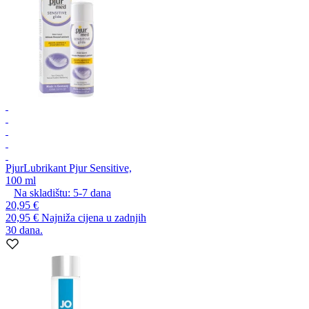
Pjur
Lubrikant Pjur Sensitive,
100 ml
Na skladištu:
5-7
dana
20,95 €
20,95 €
Najniža cijena u zadnjih
30 dana.