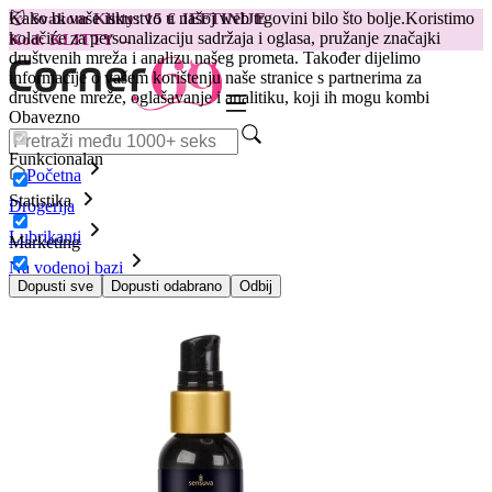
Kako bi vaše iskustvo u našoj web trgovini bilo što bolje.
Koristimo
😽
Svakom Klitty: 15 € JEFTINIJE
kolačiće za personalizaciju sadržaja i oglasa, pružanje značajki
Kod: KLITTY →
društvenih mreža i analizu našeg prometa. Također dijelimo
informacije o vašem korištenju naše stranice s partnerima za
društvene mreže, oglašavanje i analitiku, koji ih mogu kombi
Obavezno
Funkcionalan
Početna
Statistika
Drogerija
Lubrikanti
Marketing
Na vodenoj bazi
Lubrikant Sensuva Hybrid, 57 ml
Dopusti sve
Dopusti odabrano
Odbij