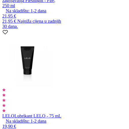
zagrijavanja Fleshlight - Fire,
250 ml
Na skladištu:
1-2
dana
21,95 €
21,95 €
Najniža cijena u zadnjih
30 dana.
LELO
Lubrikant LELO - 75 mL
Na skladištu:
1-2
dana
19,90 €