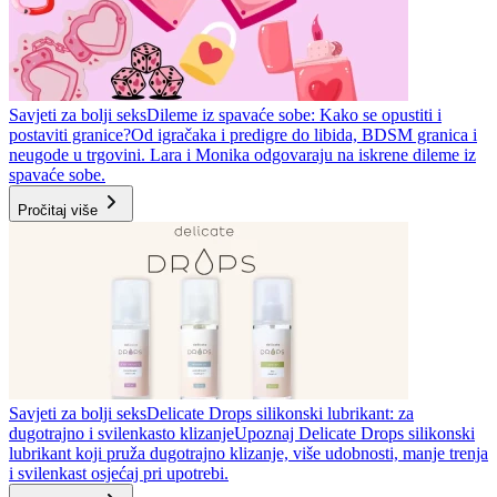
Savjeti za bolji seks
Dileme iz spavaće sobe: Kako se opustiti i
postaviti granice?
Od igračaka i predigre do libida, BDSM granica i
neugode u trgovini. Lara i Monika odgovaraju na iskrene dileme iz
spavaće sobe.
Pročitaj više
Savjeti za bolji seks
Delicate Drops silikonski lubrikant: za
dugotrajno i svilenkasto klizanje
Upoznaj Delicate Drops silikonski
lubrikant koji pruža dugotrajno klizanje, više udobnosti, manje trenja
i svilenkast osjećaj pri upotrebi.