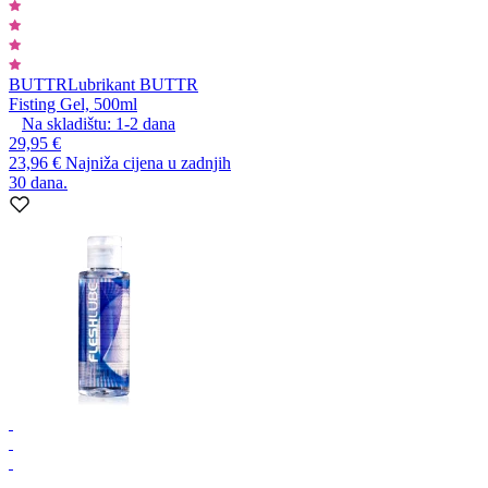
BUTTR
Lubrikant BUTTR
Fisting Gel, 500ml
Na skladištu:
1-2
dana
29,95 €
23,96 €
Najniža cijena u zadnjih
30 dana.