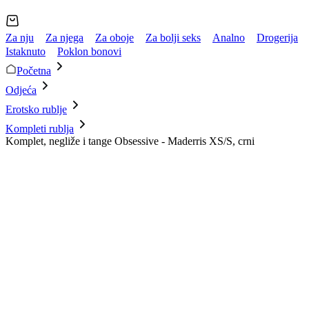
Za nju
Za njega
Za oboje
Za bolji seks
Analno
Drogerija
Istaknuto
Poklon bonovi
Početna
Odjeća
Erotsko rublje
Kompleti rublja
Komplet, negliže i tange Obsessive - Maderris XS/S, crni