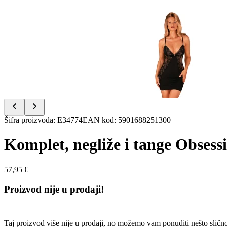
Item
1
of
2
Item
Šifra proizvoda
:
E34774
EAN kod
:
5901688251300
1
of
Komplet, negliže i tange Obsess
2
57,95 €
Proizvod nije u prodaji!
Taj proizvod više nije u prodaji, no možemo vam ponuditi nešto sličn