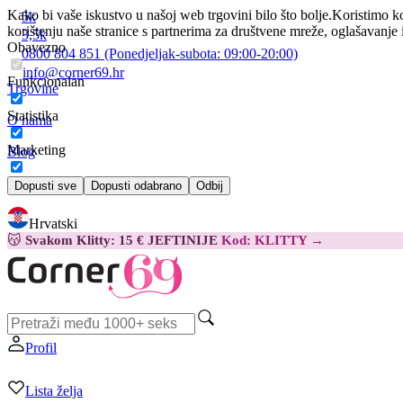
Kako bi vaše iskustvo u našoj web trgovini bilo što bolje.
Koristimo ko
5k
korištenju naše stranice s partnerima za društvene mreže, oglašavanje 
3,5k
Obavezno
0800 804 851
(Ponedjeljak-subota:
09:00-20:00)
info@corner69.hr
Funkcionalan
Trgovine
Statistika
O nama
Marketing
Blog
Kontakt
Dopusti sve
Dopusti odabrano
Odbij
Hrvatski
😽
Svakom Klitty: 15 € JEFTINIJE
Kod: KLITTY →
Profil
Lista želja