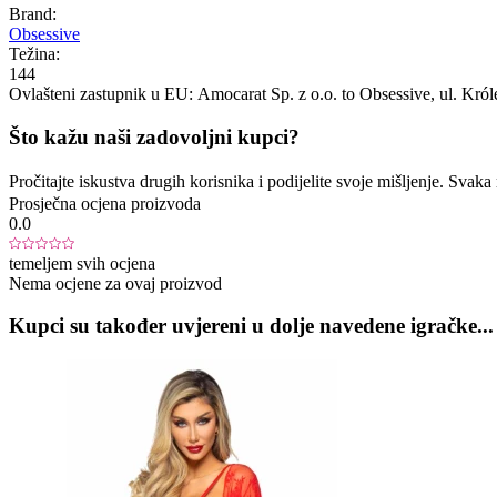
Brand:
Obsessive
Težina:
144
Ovlašteni zastupnik u EU:
Amocarat Sp. z o.o. to Obsessive
, ul. Kró
Što kažu naši zadovoljni kupci?
Pročitajte iskustva drugih korisnika i podijelite svoje mišljenje. Sva
Prosječna ocjena proizvoda
0.0
temeljem svih ocjena
Nema ocjene za ovaj proizvod
Kupci su također uvjereni u dolje navedene igračke...