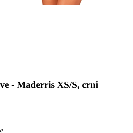
ive - Maderris XS/S, crni
o?