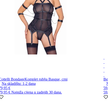
Cottelli Bondage
Komplet rublja Basque, crni
Be
Na skladištu:
1-2
dana
N
79,95 €
59
79,95 €
Najniža cijena u zadnjih 30 dana.
59