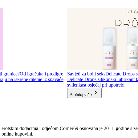
ti granice?
Od igračaka i predigre
Savjeti za bolji seks
Delicate Drops si
aju na iskrene dileme iz spavaće
Delicate Drops silikonski lubrikant k
svilenkast osjećaj pri upotrebi.
Pročitaj više
s erotskim dodacima i odjećom Corner69 osnovana je 2011. godine s ž
 online kupovini.