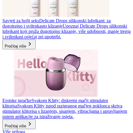
Savjeti za bolji seks
Delicate Drops silikonski lubrikant: za
dugotrajno i svilenkasto klizanje
Upoznaj Delicate Drops silikonski
lubrikant koji pruža dugotrajno klizanje, više udobnosti, manje trenja
i svilenkast osjećaj pri upotrebi.
Pročitaj više
Erotske igračke
Svakom Klitty: diskretni mačji stimulator
klitorisa
Svakom Klitty ispod razigranog mačjeg poklopca skriva
stimulator klitorisa s lizanjem, sisanjem, vibracijama i upravljanjem
putem aplikacije za istraživanje osjeta.
Pročitaj više
Više priloga