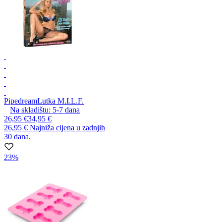
Pipedream
Lutka M.I.L.F.
Na skladištu:
5-7
dana
26,95 €
34,95 €
26,95 €
Najniža cijena u zadnjih
30 dana.
23%