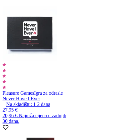
Pleasure Games
Igra za odrasle
Never Have I Ever
Na skladištu:
1-2
dana
27,95 €
20,96 €
Najniža cijena u zadnjih
30 dana.