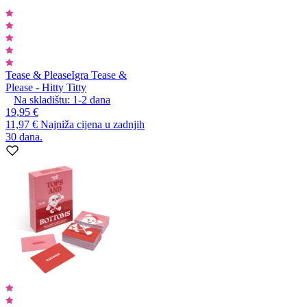
Tease & Please
Igra Tease &
Please - Hitty Titty
Na skladištu:
1-2
dana
19,95 €
11,97 €
Najniža cijena u zadnjih
30 dana.