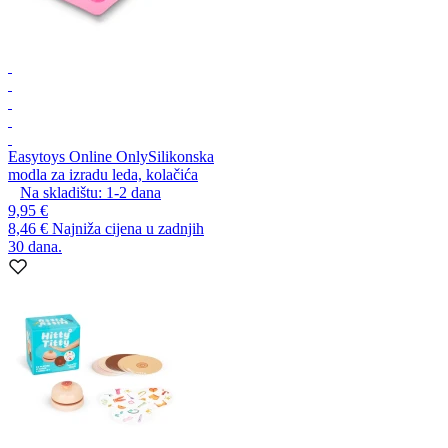
Easytoys Online Only
Silikonska
modla za izradu leda, kolačića
Na skladištu:
1-2
dana
9,95 €
8,46 €
Najniža cijena u zadnjih
30 dana.