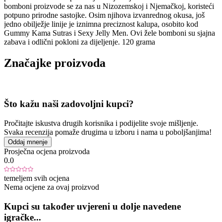
bomboni proizvode se za nas u Nizozemskoj i Njemačkoj, koristeći
potpuno prirodne sastojke. Osim njihova izvanrednog okusa, još
jedno obilježje linije je iznimna preciznost kalupa, osobito kod
Gummy Kama Sutras i Sexy Jelly Men. Ovi žele bomboni su sjajna
zabava i odlični pokloni za dijeljenje. 120 grama
Značajke proizvoda
Što kažu naši zadovoljni kupci?
Pročitajte iskustva drugih korisnika i podijelite svoje mišljenje.
Svaka recenzija pomaže drugima u izboru i nama u poboljšanjima!
Oddaj mnenje
Prosječna ocjena proizvoda
0.0
temeljem svih ocjena
Nema ocjene za ovaj proizvod
Kupci su također uvjereni u dolje navedene
igračke...