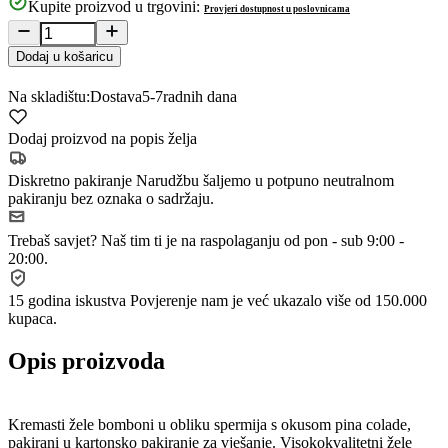
Kupite proizvod u trgovini:
Provjeri dostupnost u poslovnicama
Dodaj u košaricu
Na skladištu:
Dostava
5-7
radnih dana
Dodaj proizvod na popis želja
Diskretno pakiranje
Narudžbu šaljemo u potpuno neutralnom
pakiranju bez oznaka o sadržaju.
Trebaš savjet?
Naš tim ti je na raspolaganju od pon - sub 9:00 -
20:00.
15 godina iskustva
Povjerenje nam je već ukazalo više od 150.000
kupaca.
Opis proizvoda
Kremasti žele bomboni u obliku spermija s okusom pina colade,
pakirani u kartonsko pakiranje za vješanje. Visokokvalitetni žele