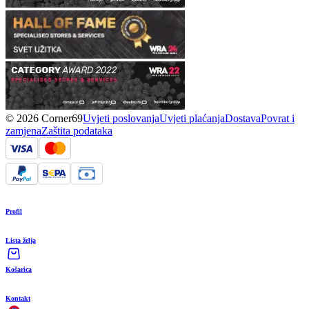
© 2026 Corner69
Uvjeti poslovanja
Uvjeti plaćanja
Dostava
Povrat i
zamjena
Zaštita podataka
Profil
Lista želja
Košarica
Kontakt