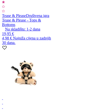
Tease & Please
Društvena igra
Tease & Please - Tops &
Bottoms
Na skladištu:
1-2
dana
19,95 €
4,98 €
Najniža cijena u zadnjih
30 dana.