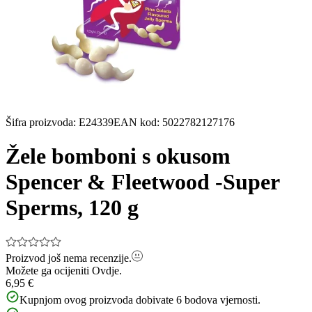
Šifra proizvoda
:
E24339
EAN kod
:
5022782127176
Žele bomboni s okusom
Spencer & Fleetwood -Super
Sperms, 120 g
Proizvod još nema recenzije.
Možete ga ocijeniti
Ovdje.
6,95 €
Kupnjom ovog proizvoda dobivate
6
bodova vjernosti.