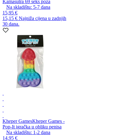
Kamasutra 69 seks poza
Na skladištu:
5-7
dana
15,95 €
15,15 €
Najniža cijena u zadnjih
30 dana.
Kheper Games
Kheper Games -
Pop-It igračka u obliku penisa
Na skladištu:
1-2
dana
14,95 €