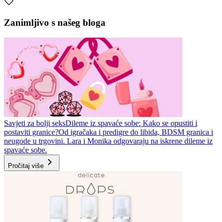
Zanimljivo s našeg bloga
Savjeti za bolji seks
Dileme iz spavaće sobe: Kako se opustiti i
postaviti granice?
Od igračaka i predigre do libida, BDSM granica i
neugode u trgovini. Lara i Monika odgovaraju na iskrene dileme iz
spavaće sobe.
Pročitaj više