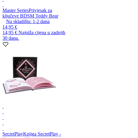
Master Series
Privjesak za
ključeve BDSM Teddy Bear
Na skladištu:
1-2
dana
14,95 €
14,95 €
Najniža cijena u zadnjih
30 dana.
SecretPlay
Knjiga SecretPlay -