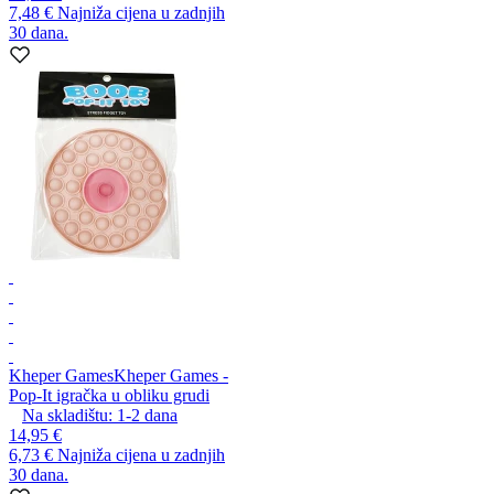
7,48 €
Najniža cijena u zadnjih
30 dana.
Kheper Games
Kheper Games -
Pop-It igračka u obliku grudi
Na skladištu:
1-2
dana
14,95 €
6,73 €
Najniža cijena u zadnjih
30 dana.