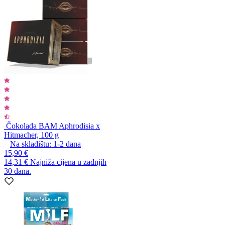
Čokolada BAM Aphrodisia x
Hitmacher, 100 g
Na skladištu:
1-2
dana
15,90 €
14,31 €
Najniža cijena u zadnjih
30 dana.