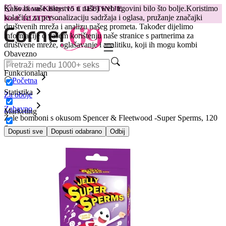
Kako bi vaše iskustvo u našoj web trgovini bilo što bolje.
Koristimo
😽
Svakom Klitty: 15 € JEFTINIJE
kolačiće za personalizaciju sadržaja i oglasa, pružanje značajki
Kod: KLITTY →
društvenih mreža i analizu našeg prometa. Također dijelimo
informacije o vašem korištenju naše stranice s partnerima za
društvene mreže, oglašavanje i analitiku, koji ih mogu kombi
Obavezno
Funkcionalan
Početna
Statistika
Za oboje
Zabavno
Marketing
Žele bomboni s okusom Spencer & Fleetwood -Super Sperms, 120
g
Dopusti sve
Dopusti odabrano
Odbij