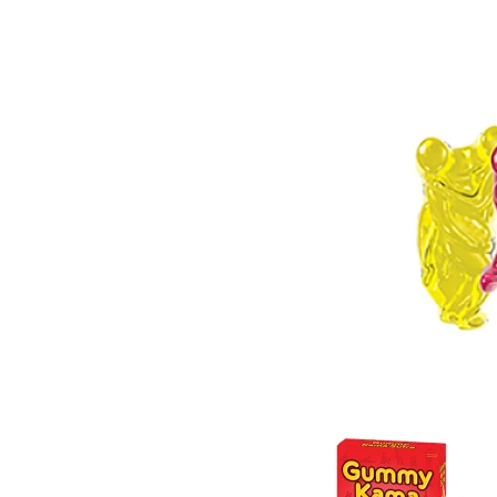
Item
1
of
2