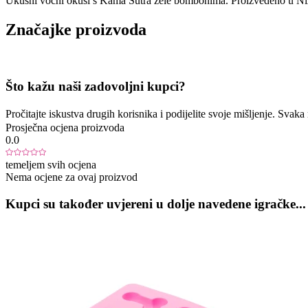
Ukusni voćni okusi s Kama Sutra žele bombonima. Proizvedeno u N
Značajke proizvoda
Što kažu naši zadovoljni kupci?
Pročitajte iskustva drugih korisnika i podijelite svoje mišljenje. Sva
Prosječna ocjena proizvoda
0.0
temeljem svih ocjena
Nema ocjene za ovaj proizvod
Kupci su također uvjereni u dolje navedene igračke...