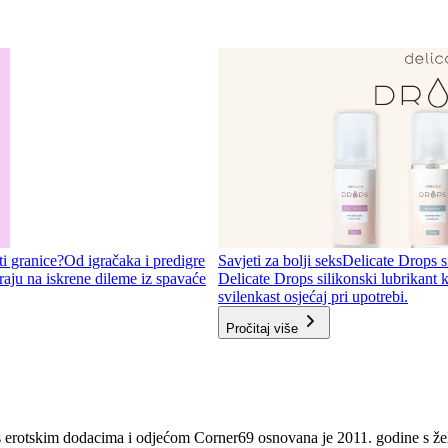
ti granice?
Od igračaka i predigre
Savjeti za bolji seks
Delicate Drops si
aju na iskrene dileme iz spavaće
Delicate Drops silikonski lubrikant k
svilenkast osjećaj pri upotrebi.
Pročitaj više
s erotskim dodacima i odjećom Corner69 osnovana je 2011. godine s ž