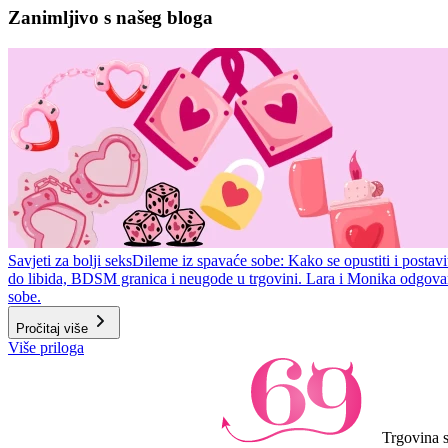
1
Zanimljivo s našeg bloga
of
10
Savjeti za bolji seks
Dileme iz spavaće sobe: Kako se opustiti i postavi
do libida, BDSM granica i neugode u trgovini. Lara i Monika odgovar
sobe.
Pročitaj više
Item
Više priloga
1
of
3
Trgovina 