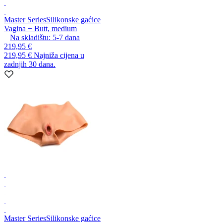
Master Series
Silikonske gaćice
Vagina + Butt, medium
Na skladištu:
5-7
dana
219,95 €
219,95 €
Najniža cijena u
zadnjih 30 dana.
Master Series
Silikonske gaćice