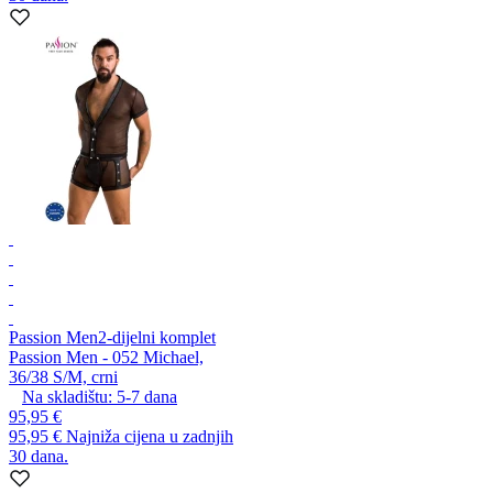
Passion Men
2-dijelni komplet
Passion Men - 052 Michael,
36/38 S/M, crni
Na skladištu:
5-7
dana
95,95 €
95,95 €
Najniža cijena u zadnjih
30 dana.