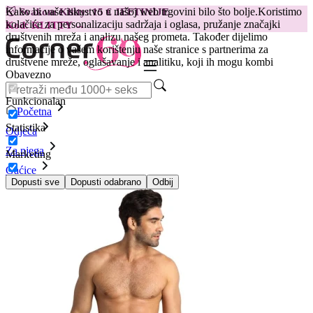
Kako bi vaše iskustvo u našoj web trgovini bilo što bolje.
Koristimo
😽
Svakom Klitty: 15 € JEFTINIJE
kolačiće za personalizaciju sadržaja i oglasa, pružanje značajki
Kod: KLITTY →
društvenih mreža i analizu našeg prometa. Također dijelimo
informacije o vašem korištenju naše stranice s partnerima za
društvene mreže, oglašavanje i analitiku, koji ih mogu kombi
Obavezno
Funkcionalan
Početna
Statistika
Odjeća
Za njega
Marketing
Gaćice
Gaćice slip Anais Men - Savage, S
Dopusti sve
Dopusti odabrano
Odbij