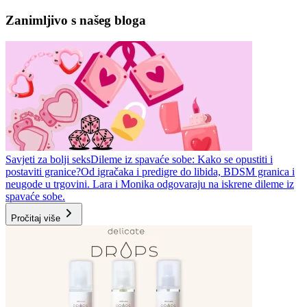
Zanimljivo s našeg bloga
Savjeti za bolji seks
Dileme iz spavaće sobe: Kako se opustiti i
postaviti granice?
Od igračaka i predigre do libida, BDSM granica i
neugode u trgovini. Lara i Monika odgovaraju na iskrene dileme iz
spavaće sobe.
Pročitaj više