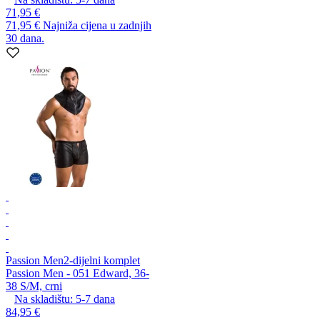
71,95 €
71,95 €
Najniža cijena u zadnjih
30 dana.
Passion Men
2-dijelni komplet
Passion Men - 051 Edward, 36-
38 S/M, crni
Na skladištu:
5-7
dana
84,95 €