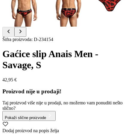
Item
Šifra proizvoda
:
D-234154
1
of
Gaćice slip Anais Men -
4
Savage, S
42,95 €
Proizvod nije u prodaji!
Taj proizvod više nije u prodaji, no možemo vam ponuditi nešto
slično?
Pokaži slične proizvode
Dodaj proizvod na popis želja