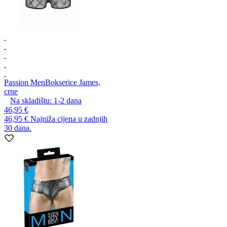
Passion Men
Bokserice James,
crne
Na skladištu:
1-2
dana
46,95 €
46,95 €
Najniža cijena u zadnjih
30 dana.