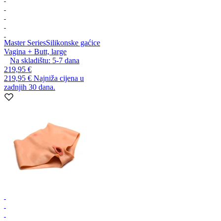
Master Series
Silikonske gaćice
Vagina + Butt, large
Na skladištu:
5-7
dana
219,95 €
219,95 €
Najniža cijena u
zadnjih 30 dana.