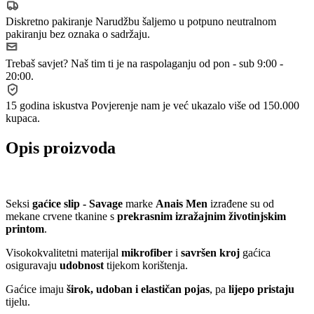
Diskretno pakiranje
Narudžbu šaljemo u potpuno neutralnom
pakiranju bez oznaka o sadržaju.
Trebaš savjet?
Naš tim ti je na raspolaganju od pon - sub 9:00 -
20:00.
15 godina iskustva
Povjerenje nam je već ukazalo više od 150.000
kupaca.
Opis proizvoda
Seksi
gaćice slip - Savage
marke
Anais Men
izrađene su od
mekane crvene tkanine s
prekrasnim izražajnim životinjskim
printom
.
Visokokvalitetni materijal
mikrofiber
i
savršen kroj
gaćica
osiguravaju
udobnost
tijekom korištenja.
Gaćice imaju
širok, udoban i elastičan pojas
, pa
lijepo pristaju
tijelu.