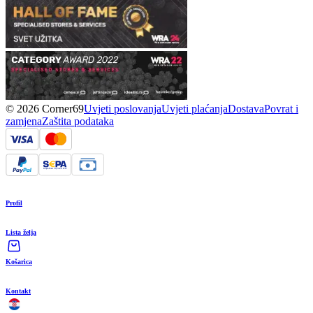
© 2026 Corner69
Uvjeti poslovanja
Uvjeti plaćanja
Dostava
Povrat i
zamjena
Zaštita podataka
Profil
Lista želja
Košarica
Kontakt