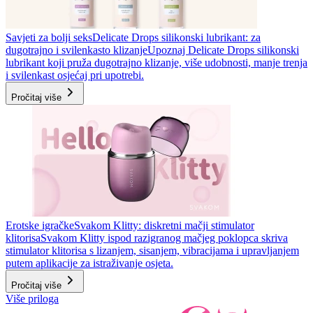
Savjeti za bolji seks
Delicate Drops silikonski lubrikant: za
dugotrajno i svilenkasto klizanje
Upoznaj Delicate Drops silikonski
lubrikant koji pruža dugotrajno klizanje, više udobnosti, manje trenja
i svilenkast osjećaj pri upotrebi.
Pročitaj više
Erotske igračke
Svakom Klitty: diskretni mačji stimulator
klitorisa
Svakom Klitty ispod razigranog mačjeg poklopca skriva
stimulator klitorisa s lizanjem, sisanjem, vibracijama i upravljanjem
putem aplikacije za istraživanje osjeta.
Pročitaj više
Više priloga