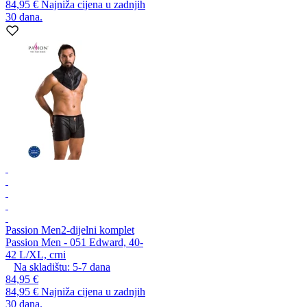
84,95 €
Najniža cijena u zadnjih
30 dana.
Passion Men
2-dijelni komplet
Passion Men - 051 Edward, 40-
42 L/XL, crni
Na skladištu:
5-7
dana
84,95 €
84,95 €
Najniža cijena u zadnjih
30 dana.