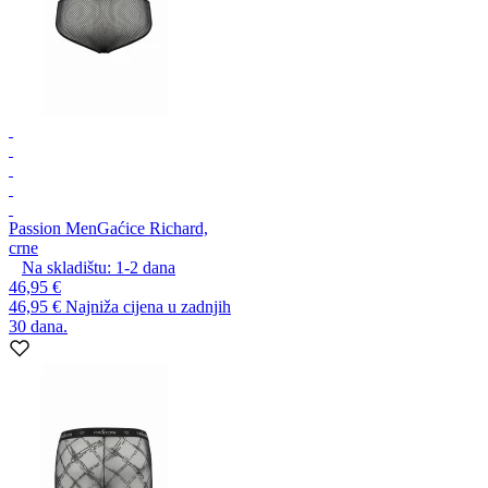
Passion Men
Gaćice Richard,
crne
Na skladištu:
1-2
dana
46,95 €
46,95 €
Najniža cijena u zadnjih
30 dana.