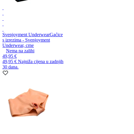
Svenjoyment Underwear
Gaćice
s izrezima - Svenjoyment
Underwear, crne
Nema na zalihi
49,95 €
49,95 €
Najniža cijena u zadnjih
30 dana.