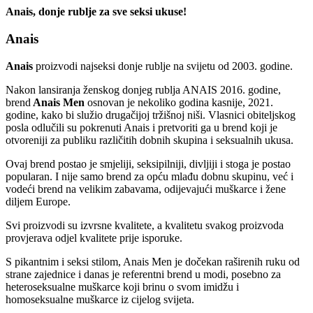
Anais, donje rublje za sve seksi ukuse!
Anais
Anais
proizvodi najseksi donje rublje na svijetu od 2003. godine.
Nakon lansiranja ženskog donjeg rublja ANAIS 2016. godine,
brend
Anais Men
osnovan je nekoliko godina kasnije, 2021.
godine, kako bi služio drugačijoj tržišnoj niši. Vlasnici obiteljskog
posla odlučili su pokrenuti Anais i pretvoriti ga u brend koji je
otvoreniji za publiku različitih dobnih skupina i seksualnih ukusa.
Ovaj brend postao je smjeliji, seksipilniji, divljiji i stoga je postao
popularan. I nije samo brend za opću mlađu dobnu skupinu, već i
vodeći brend na velikim zabavama, odijevajući muškarce i žene
diljem Europe.
Svi proizvodi su izvrsne kvalitete, a kvalitetu svakog proizvoda
provjerava odjel kvalitete prije isporuke.
S pikantnim i seksi stilom, Anais Men je dočekan raširenih ruku od
strane zajednice i danas je referentni brend u modi, posebno za
heteroseksualne muškarce koji brinu o svom imidžu i
homoseksualne muškarce iz cijelog svijeta.