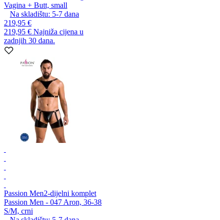
Vagina + Butt, small
Na skladištu:
5-7
dana
219,95 €
219,95 €
Najniža cijena u
zadnjih 30 dana.
Passion Men
2-dijelni komplet
Passion Men - 047 Aron, 36-38
S/M, crni
Na skladištu:
5-7
dana