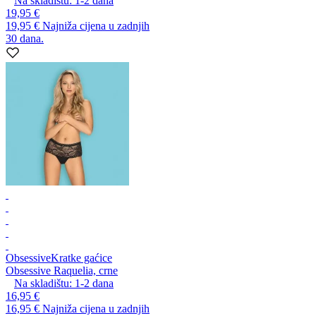
Na skladištu:
1-2
dana
19,95 €
19,95 €
Najniža cijena u zadnjih
30 dana.
Obsessive
Kratke gaćice
Obsessive Raquelia, crne
Na skladištu:
1-2
dana
16,95 €
16,95 €
Najniža cijena u zadnjih