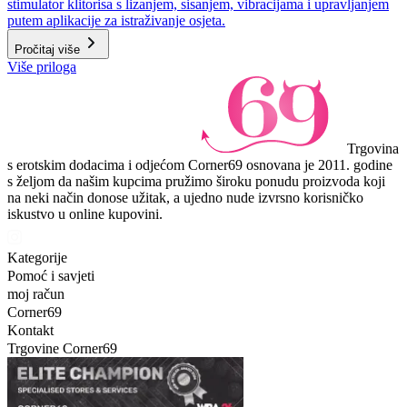
stimulator klitorisa s lizanjem, sisanjem, vibracijama i upravljanjem
putem aplikacije za istraživanje osjeta.
Pročitaj više
Više priloga
Trgovina
s erotskim dodacima i odjećom Corner69 osnovana je 2011. godine
s željom da našim kupcima pružimo široku ponudu proizvoda koji
na neki način donose užitak, a ujedno nude izvrsno korisničko
iskustvo u online kupovini.
Kategorije
Pomoć i savjeti
moj račun
Corner69
Kontakt
Trgovine Corner69