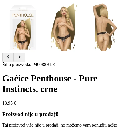
Item
Šifra proizvoda
:
P40088BLK
1
of
Gaćice Penthouse - Pure
3
Instincts, crne
13,95 €
Proizvod nije u prodaji!
Taj proizvod više nije u prodaji, no možemo vam ponuditi nešto