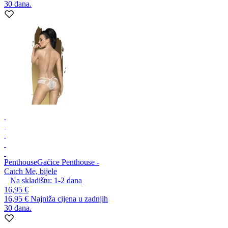
30 dana.
Penthouse
Gaćice Penthouse -
Catch Me, bijele
Na skladištu:
1-2
dana
16,95 €
16,95 €
Najniža cijena u zadnjih
30 dana.