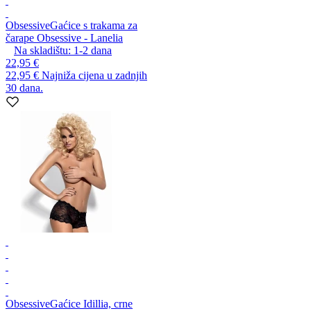
Obsessive
Gaćice s trakama za
čarape Obsessive - Lanelia
Na skladištu:
1-2
dana
22,95 €
22,95 €
Najniža cijena u zadnjih
30 dana.
Obsessive
Gaćice Idillia, crne