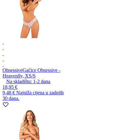
Obsessive
Gaćice Obsessive -
Heavenlly, XS/S
Na skladištu:
1-2
dana
18,95 €
9,48 €
Najniža cijena u zadnjih
30 dana.