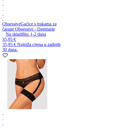
Obsessive
Gaćice s trakama za
čarape Obsessive - Dagmarie
Na skladištu:
1-2
dana
35,95 €
35,95 €
Najniža cijena u zadnjih
30 dana.