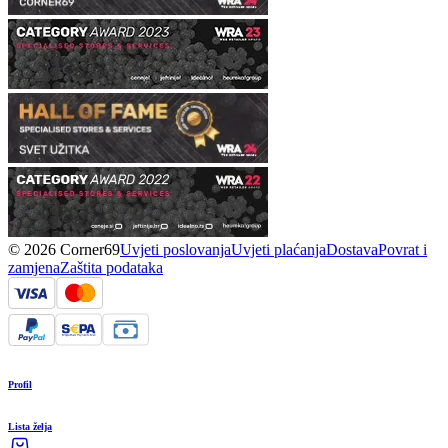
© 2026 Corner69
Uvjeti poslovanja
Uvjeti plaćanja
Dostava
Povrat i
zamjena
Zaštita podataka
Profil
Lista želja