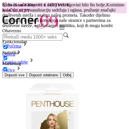
Kako bi vaše iskustvo u našoj web trgovini bilo što bolje.
Koristimo
😽
Svakom Klitty: 15 € JEFTINIJE
kolačiće za personalizaciju sadržaja i oglasa, pružanje značajki
Kod: KLITTY →
društvenih mreža i analizu našeg prometa. Također dijelimo
informacije o vašem korištenju naše stranice s partnerima za
društvene mreže, oglašavanje i analitiku, koji ih mogu kombi
Obavezno
Funkcionalan
Početna
Statistika
Odjeća
Erotsko rublje
Marketing
Gaćice
Gaćice Penthouse - Pure Instincts, crne
Dopusti sve
Dopusti odabrano
Odbij