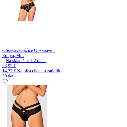
Obsessive
Gaćice Obsessive -
Editya, M/L
Na skladištu:
1-2
dana
23,95 €
14,37 €
Najniža cijena u zadnjih
30 dana.