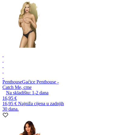
Penthouse
Gaćice Penthouse -
Catch Me, crne
Na skladištu:
1-2
dana
16,95 €
16,95 €
Najniža cijena u zadnjih
30 dana.