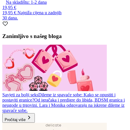
Na skladištu:
1-2
dana
19,95 €
19,95 €
Najniža cijena u zadnjih
30 dana.
Zanimljivo s našeg bloga
Savjeti za bolji seks
Dileme iz spavaće sobe: Kako se opustiti i
postaviti granice?
Od igračaka i predigre do libida, BDSM granica i
neugode u trgovini. Lara i Monika odgovaraju na iskrene dileme iz
spavaće sobe.
Pročitaj više