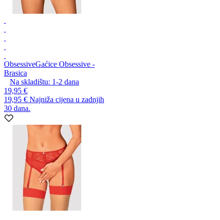
Obsessive
Gaćice Obsessive -
Brasica
Na skladištu:
1-2
dana
19,95 €
19,95 €
Najniža cijena u zadnjih
30 dana.