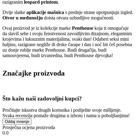
razigranim
leopard printom
.
Dvije slatke
aplikacije mašnica
s prednje strane upotpunjuju izgled.
Otvor u međunožju
doista otvara uzbudljive mogućnosti.
Ovaj proizvod je iz kolekcije marke
Penthouse
koja ti omogućuje
da slaviš sebe i svoju ženstvenost zavodljivim dizajnom, elegantnim
krojevima i luksuznim materijalima, svaki dan! Odaberi seksi mini
haljinu, razigrane negliže ili drske čarape i dan i noć bit ćeš posebna
uz donje rublje marke Penthouse. Budi drugačija, budi
samouvjerena, budi izvanredna, budi Penthouse djevojka!
Značajke proizvoda
Što kažu naši zadovoljni kupci?
Pročitajte iskustva drugih korisnika i podijelite svoje mišljenje.
Svaka recenzija pomaže drugima u izboru i nama u poboljšanjima!
Oddaj mnenje
Prosječna ocjena proizvoda
0.0