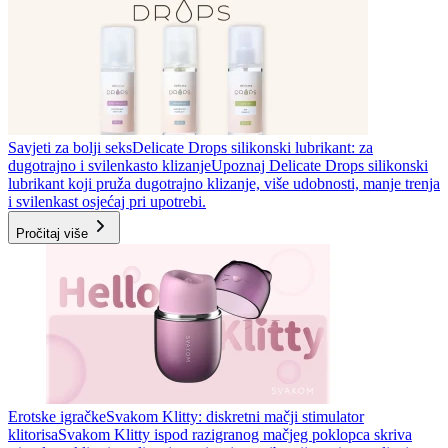
Savjeti za bolji seks
Delicate Drops silikonski lubrikant: za
dugotrajno i svilenkasto klizanje
Upoznaj Delicate Drops silikonski
lubrikant koji pruža dugotrajno klizanje, više udobnosti, manje trenja
i svilenkast osjećaj pri upotrebi.
Pročitaj više
Erotske igračke
Svakom Klitty: diskretni mačji stimulator
klitorisa
Svakom Klitty ispod razigranog mačjeg poklopca skriva