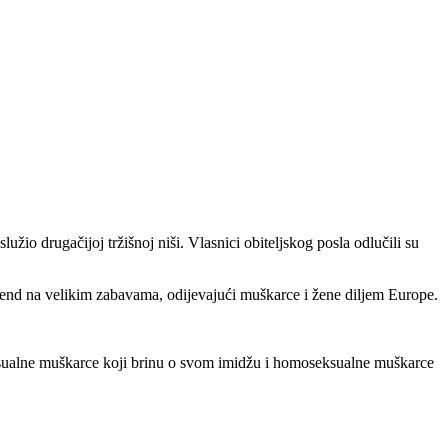
žio drugačijoj tržišnoj niši. Vlasnici obiteljskog posla odlučili su
i brend na velikim zabavama, odijevajući muškarce i žene diljem Europe.
seksualne muškarce koji brinu o svom imidžu i homoseksualne muškarce