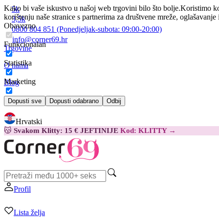
Kako bi vaše iskustvo u našoj web trgovini bilo što bolje.
Koristimo ko
5k
korištenju naše stranice s partnerima za društvene mreže, oglašavanje 
3,5k
Obavezno
0800 804 851
(Ponedjeljak-subota:
09:00-20:00)
info@corner69.hr
Funkcionalan
Trgovine
Statistika
O nama
Marketing
Blog
Kontakt
Dopusti sve
Dopusti odabrano
Odbij
Hrvatski
😽
Svakom Klitty: 15 € JEFTINIJE
Kod: KLITTY →
Profil
Lista želja