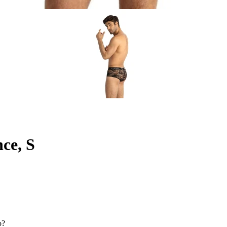
ce, S
o?