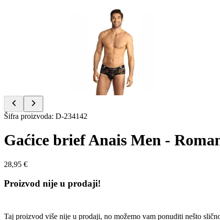
Item
1
of
4
Item
Šifra proizvoda
:
D-234142
1
of
Gaćice brief Anais Men - Roman
4
28,95 €
Proizvod nije u prodaji!
Taj proizvod više nije u prodaji, no možemo vam ponuditi nešto sličn