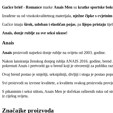
Gaćice brief - Romance
marke
Anais Men
su
kratke sportske bok
Izrađene su od visokokvalitetnog materijala,
nježne čipke s cvjetni
Gaćice imaju
širok, udoban i elastičan pojas
, pa
lijepo pristaju
tije
Anais, donje rublje za sve seksi ukuse!
Anais
Anais
proizvodi najseksi donje rublje na svijetu od 2003. godine.
Nakon lansiranja ženskog donjeg rublja ANAIS 2016. godine, brend
pokrenuti Anais i pretvoriti ga u brend koji je otvoreniji za publiku ra
Ovaj brend postao je smjeliji, seksipilniji, divljiji i stoga je posta
Svi proizvodi su izvrsne kvalitete, a kvalitetu svakog proizvoda provje
S pikantnim i seksi stilom, Anais Men je dočekan raširenih ruku od s
iz cijelog svijeta.
Značajke proizvoda