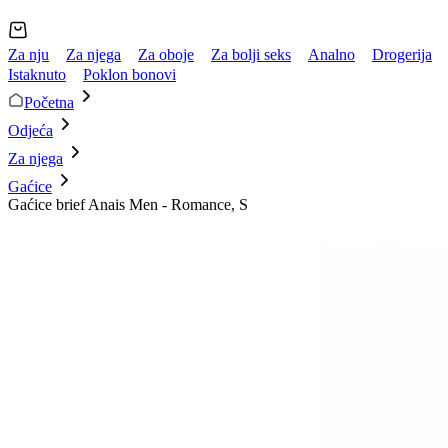
Za nju
Za njega
Za oboje
Za bolji seks
Analno
Drogerija
Istaknuto
Poklon bonovi
Početna
Odjeća
Za njega
Gaćice
Gaćice brief Anais Men - Romance, S