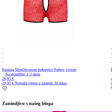
Passion Men
Otvorene bokserice Parker, crvene
Na skladištu:
1-2
dana
29,95 €
29,95 €
Najniža cijena u zadnjih 30 dana.
Item
1
Zanimljivo s našeg bloga
of
10