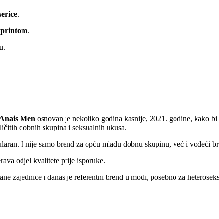
serice
.
m printom
.
lu.
Anais Men
osnovan je nekoliko godina kasnije, 2021. godine, kako bi slu
zličitih dobnih skupina i seksualnih ukusa.
o popularan. I nije samo brend za opću mlađu dobnu skupinu, već i vodeć
rava odjel kvalitete prije isporuke.
trane zajednice i danas je referentni brend u modi, posebno za hetero