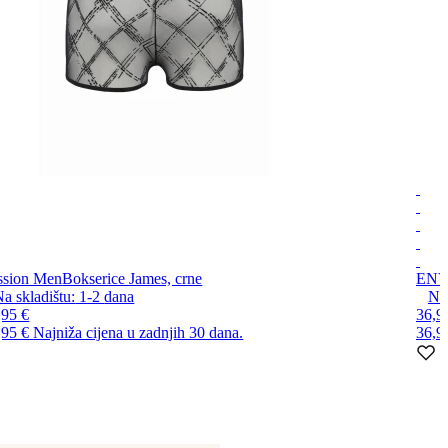
ssion Men
Bokserice James, crne
EN
a skladištu:
1-2
dana
Na 
,95 €
36,9
,95 €
Najniža cijena u zadnjih 30 dana.
36,9