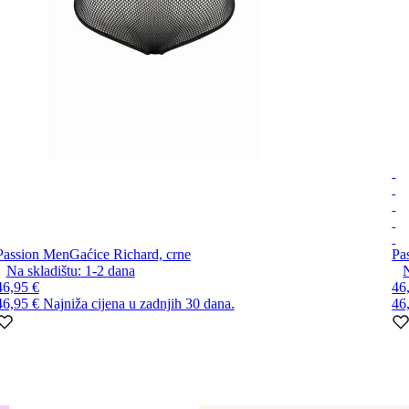
Passion Men
Gaćice Richard, crne
Pa
Na skladištu:
1-2
dana
N
46,95 €
46
46,95 €
Najniža cijena u zadnjih 30 dana.
46