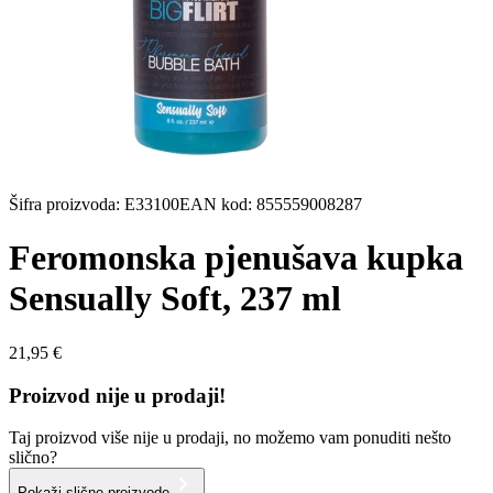
Šifra proizvoda
:
E33100
EAN kod
:
855559008287
Feromonska pjenušava kupka
Sensually Soft, 237 ml
21,95 €
Proizvod nije u prodaji!
Taj proizvod više nije u prodaji, no možemo vam ponuditi nešto
slično?
Pokaži slične proizvode