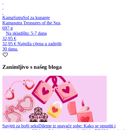
KamaSutra
Sol za kupanje
Kamasutra Treasures of the Sea,
697 g
Na skladištu:
5-7
dana
32,95 €
32,95 €
Najniža cijena u zadnjih
30 dana.
Zanimljivo s našeg bloga
Savjeti za bolji seks
Dileme iz spavaće sobe: Kako se opustiti i