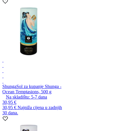
Shunga
Sol za kupanje Shunga -
Ocean Temptasions, 500 g
Na skladištu:
5-7
dana
30,95 €
30,95 €
Najniža cijena u zadnjih
30 dana.