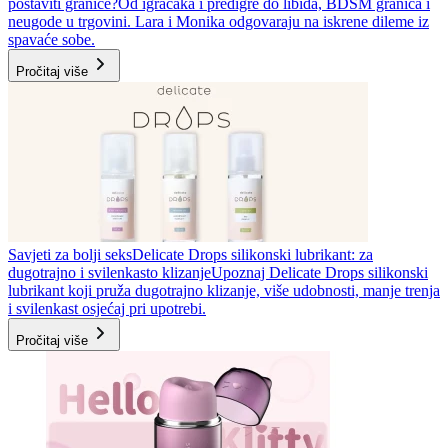
postaviti granice?
Od igračaka i predigre do libida, BDSM granica i
neugode u trgovini. Lara i Monika odgovaraju na iskrene dileme iz
spavaće sobe.
Pročitaj više
Savjeti za bolji seks
Delicate Drops silikonski lubrikant: za
dugotrajno i svilenkasto klizanje
Upoznaj Delicate Drops silikonski
lubrikant koji pruža dugotrajno klizanje, više udobnosti, manje trenja
i svilenkast osjećaj pri upotrebi.
Pročitaj više