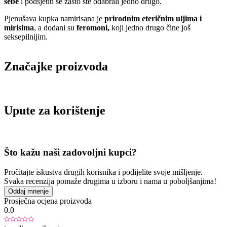
sebe
i podsjetiti se zašto ste odabrali jedno drugo.
Pjenušava kupka namirisana je
prirodnim eteričnim uljima i
mirisima
, a dodani su
feromoni,
koji jedno drugo čine još
seksepilnijim.
Značajke proizvoda
Upute za korištenje
Što kažu naši zadovoljni kupci?
Pročitajte iskustva drugih korisnika i podijelite svoje mišljenje.
Svaka recenzija pomaže drugima u izboru i nama u poboljšanjima!
Oddaj mnenje
Prosječna ocjena proizvoda
0.0