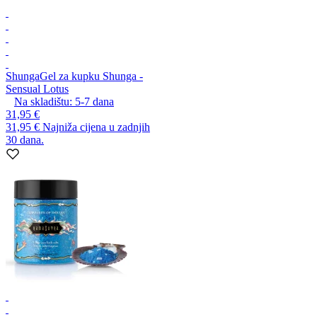
Shunga
Gel za kupku Shunga -
Sensual Lotus
Na skladištu:
5-7
dana
31,95 €
31,95 €
Najniža cijena u zadnjih
30 dana.