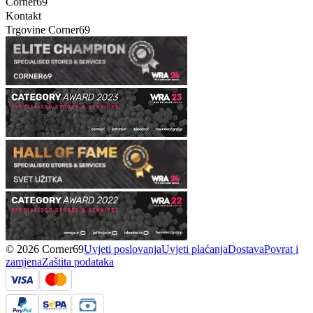
Corner69
Kontakt
Trgovine Corner69
© 2026 Corner69
Uvjeti poslovanja
Uvjeti plaćanja
Dostava
Povrat i
zamjena
Zaštita podataka