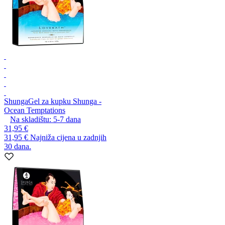
Shunga
Gel za kupku Shunga -
Ocean Temptations
Na skladištu:
5-7
dana
31,95 €
31,95 €
Najniža cijena u zadnjih
30 dana.