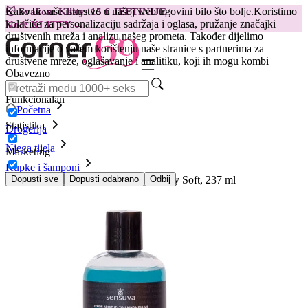
Kako bi vaše iskustvo u našoj web trgovini bilo što bolje.
Koristimo
😽
Svakom Klitty: 15 € JEFTINIJE
kolačiće za personalizaciju sadržaja i oglasa, pružanje značajki
Kod: KLITTY →
društvenih mreža i analizu našeg prometa. Također dijelimo
informacije o vašem korištenju naše stranice s partnerima za
društvene mreže, oglašavanje i analitiku, koji ih mogu kombi
Obavezno
Funkcionalan
Početna
Statistika
Drogerija
Njega tijela
Marketing
Kupke i šamponi
Feromonska pjenušava kupka Sensually Soft, 237 ml
Dopusti sve
Dopusti odabrano
Odbij