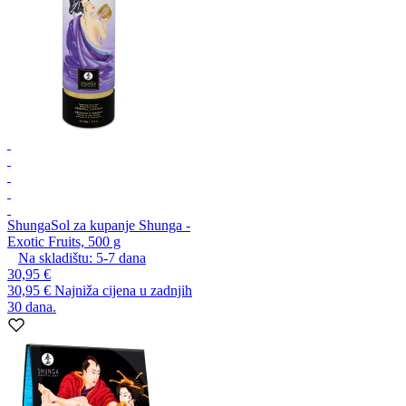
Shunga
Sol za kupanje Shunga -
Exotic Fruits, 500 g
Na skladištu:
5-7
dana
30,95 €
30,95 €
Najniža cijena u zadnjih
30 dana.