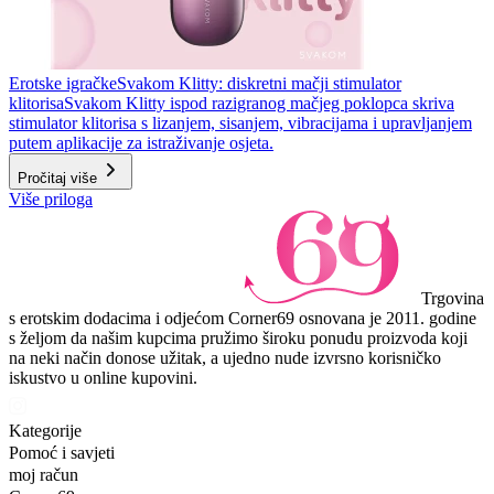
Erotske igračke
Svakom Klitty: diskretni mačji stimulator
klitorisa
Svakom Klitty ispod razigranog mačjeg poklopca skriva
stimulator klitorisa s lizanjem, sisanjem, vibracijama i upravljanjem
putem aplikacije za istraživanje osjeta.
Pročitaj više
Više priloga
Trgovina
s erotskim dodacima i odjećom Corner69 osnovana je 2011. godine
s željom da našim kupcima pružimo široku ponudu proizvoda koji
na neki način donose užitak, a ujedno nude izvrsno korisničko
iskustvo u online kupovini.
Kategorije
Pomoć i savjeti
moj račun