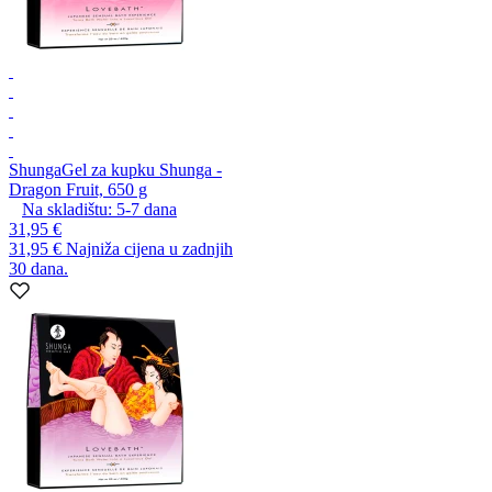
Shunga
Gel za kupku Shunga -
Dragon Fruit, 650 g
Na skladištu:
5-7
dana
31,95 €
31,95 €
Najniža cijena u zadnjih
30 dana.