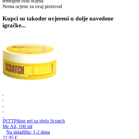
temeljem svih ocjena
Nema ocjene za ovaj proizvod
Kupci su također uvjereni u dolje navedene
igračke...
INTT
Piling gel za tijelo Scratch
Me All, 100 ml
Na skladištu:
1-2
dana
22,95 €