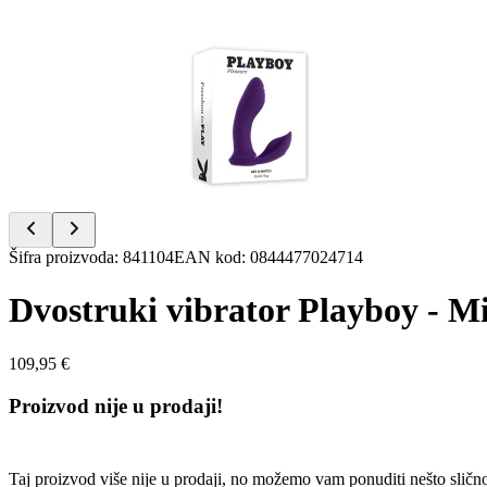
Item
1
of
5
Item
Šifra proizvoda
:
841104
EAN kod
:
0844477024714
1
of
Dvostruki vibrator Playboy - Mi
5
109,95 €
Proizvod nije u prodaji!
Taj proizvod više nije u prodaji, no možemo vam ponuditi nešto sličn