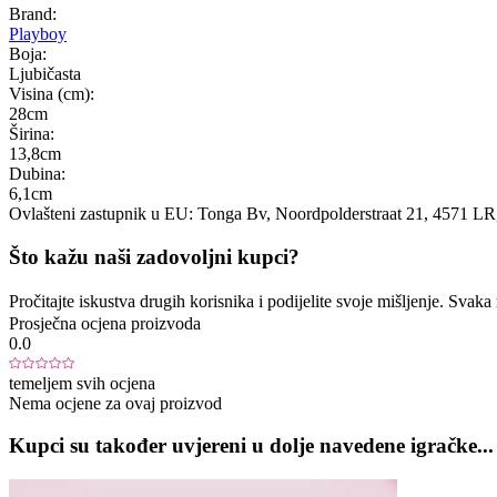
Brand:
Playboy
Boja:
Ljubičasta
Visina (cm):
28cm
Širina:
13,8cm
Dubina:
6,1cm
Ovlašteni zastupnik u EU:
Tonga Bv
, Noordpolderstraat 21
, 4571 LR
Što kažu naši zadovoljni kupci?
Pročitajte iskustva drugih korisnika i podijelite svoje mišljenje. Sva
Prosječna ocjena proizvoda
0.0
temeljem svih ocjena
Nema ocjene za ovaj proizvod
Kupci su također uvjereni u dolje navedene igračke...