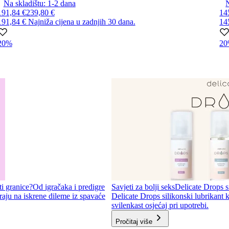
Na skladištu:
1-2
dana
N
191,84 €
239,80 €
14
191,84 €
Najniža cijena u zadnjih 30 dana.
14
20%
2
ti granice?
Od igračaka i predigre
Savjeti za bolji seks
Delicate Drops si
aju na iskrene dileme iz spavaće
Delicate Drops silikonski lubrikant k
svilenkast osjećaj pri upotrebi.
Pročitaj više