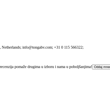
, Netherlands;
info@tongabv.com;
+31 0 115 566322;
ka recenzija pomaže drugima u izboru i nama u poboljšanjima!
Oddaj mne