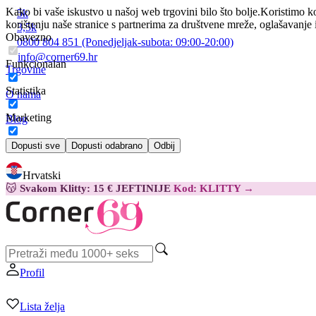
Kako bi vaše iskustvo u našoj web trgovini bilo što bolje.
Koristimo ko
5k
korištenju naše stranice s partnerima za društvene mreže, oglašavanje 
3,5k
Obavezno
0800 804 851
(Ponedjeljak-subota:
09:00-20:00)
info@corner69.hr
Funkcionalan
Trgovine
Statistika
O nama
Marketing
Blog
Kontakt
Dopusti sve
Dopusti odabrano
Odbij
Hrvatski
😽
Svakom Klitty: 15 € JEFTINIJE
Kod: KLITTY →
Profil
Lista želja