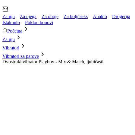
Za nju
Za njega
Za oboje
Za bolji seks
Analno
Drogerija
Istaknuto
Poklon bonovi
Početna
Za nju
Vibratori
Vibratori za parove
Dvostruki vibrator Playboy - Mix & Match, ljubičasti