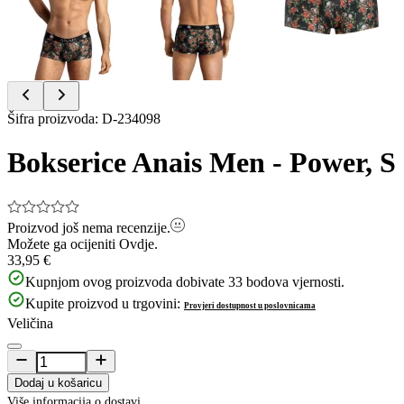
Item
Šifra proizvoda
:
D-234098
1
of
Bokserice Anais Men - Power, S
4
Proizvod još nema recenzije.
Možete ga ocijeniti
Ovdje.
33,95 €
Kupnjom ovog proizvoda dobivate
33
bodova vjernosti.
Kupite proizvod u trgovini:
Provjeri dostupnost u poslovnicama
Veličina
Dodaj u košaricu
Više informacija o dostavi