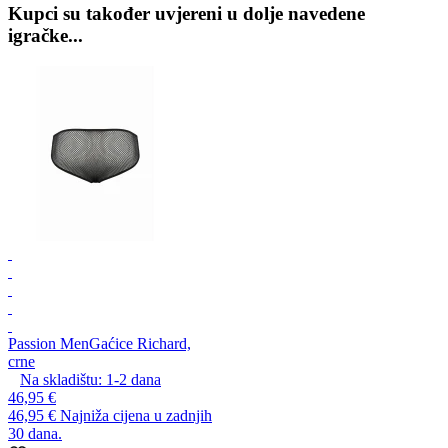
Kupci su također uvjereni u dolje navedene
igračke...
Passion Men
Gaćice Richard,
crne
Na skladištu:
1-2
dana
46,95 €
46,95 €
Najniža cijena u zadnjih
30 dana.