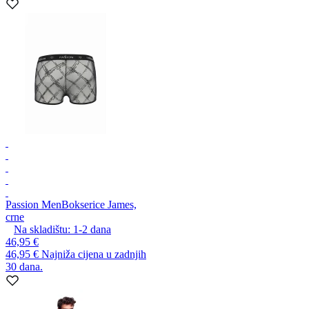
Passion Men
Bokserice James,
crne
Na skladištu:
1-2
dana
46,95 €
46,95 €
Najniža cijena u zadnjih
30 dana.