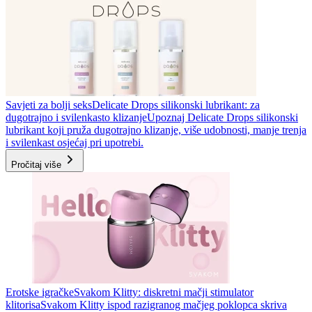
Savjeti za bolji seks
Delicate Drops silikonski lubrikant: za
dugotrajno i svilenkasto klizanje
Upoznaj Delicate Drops silikonski
lubrikant koji pruža dugotrajno klizanje, više udobnosti, manje trenja
i svilenkast osjećaj pri upotrebi.
Pročitaj više
Erotske igračke
Svakom Klitty: diskretni mačji stimulator
klitorisa
Svakom Klitty ispod razigranog mačjeg poklopca skriva