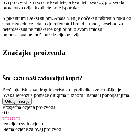
Svi proizvodi su izvrsne kvalitete, a kvalitetu svakog proizvoda
provjerava odjel kvalitete prije isporuke.
S pikantnim i seksi stilom, Anais Men je dočekan raširenih ruku od
strane zajednice i danas je referentni brend u modi, posebno za
heteroseksualne muškarce koji brinu o svom imidžu i
homoseksualne muškarce iz cijelog svijeta.
Značajke proizvoda
Što kažu naši zadovoljni kupci?
Pročitajte iskustva drugih korisnika i podijelite svoje mišljenje.
Svaka recenzija pomaže drugima u izboru i nama u poboljšanjima!
Oddaj mnenje
Prosječna ocjena proizvoda
0.0
temeljem svih ocjena
Nema ocjene za ovaj proizvod