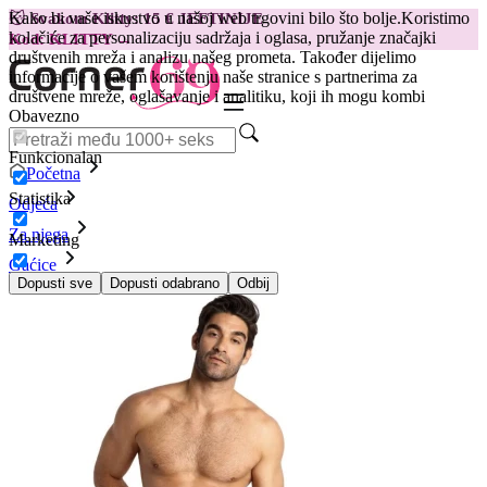
Kako bi vaše iskustvo u našoj web trgovini bilo što bolje.
Koristimo
😽
Svakom Klitty: 15 € JEFTINIJE
kolačiće za personalizaciju sadržaja i oglasa, pružanje značajki
Kod: KLITTY →
društvenih mreža i analizu našeg prometa. Također dijelimo
informacije o vašem korištenju naše stranice s partnerima za
društvene mreže, oglašavanje i analitiku, koji ih mogu kombi
Obavezno
Funkcionalan
Početna
Statistika
Odjeća
Za njega
Marketing
Gaćice
Bokserice Anais Men - Power, S
Dopusti sve
Dopusti odabrano
Odbij