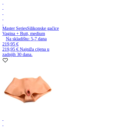
Master Series
Silikonske gaćice
Vagina + Butt, medium
Na skladištu:
5-7
dana
219,95 €
219,95 €
Najniža cijena u
zadnjih 30 dana.