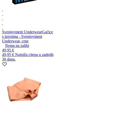
Svenjoyment Underwear
Gaćice
s izrezima - Svenjoyment
Underwear, crne
Nema na zalihi
49,95 €
49,95 €
Najniža cijena u zadnjih
30 dana.