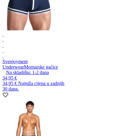
Svenjoyment
Underwear
Mornarske gaćice
Na skladištu:
1-2
dana
34,95 €
34,95 €
Najniža cijena u zadnjih
30 dana.