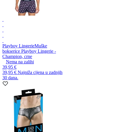
Playboy Lingerie
Muške
bokserice Playboy Lingerie -
Champion, crne
Nema na zalihi
39,95 €
39,95 €
Najniža cijena u zadnjih
30 dana.