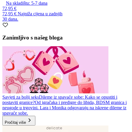
Na skladištu:
5-7
dana
72,95 €
72,95 €
Najniža cijena u zadnjih
30 dana.
Zanimljivo s našeg bloga
Savjeti za bolji seks
Dileme iz spavaće sobe: Kako se opustiti i
postaviti granice?
Od igračaka i predigre do libida, BDSM granica i
neugode u trgovini. Lara i Monika odgovaraju na iskrene dileme iz
spavaće sobe.
Pročitaj više