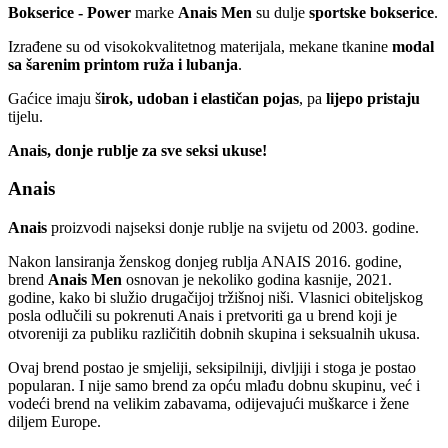
Bokserice - Power
marke
Anais Men
su dulje
sportske bokserice
.
Izrađene su od visokokvalitetnog materijala, mekane tkanine
modal
sa šarenim printom ruža i lubanja
.
Gaćice imaju š
irok, udoban i elastičan pojas
, pa
lijepo pristaju
tijelu.
Anais, donje rublje za sve seksi ukuse!
Anais
Anais
proizvodi najseksi donje rublje na svijetu od 2003. godine.
Nakon lansiranja ženskog donjeg rublja ANAIS 2016. godine,
brend
Anais Men
osnovan je nekoliko godina kasnije, 2021.
godine, kako bi služio drugačijoj tržišnoj niši. Vlasnici obiteljskog
posla odlučili su pokrenuti Anais i pretvoriti ga u brend koji je
otvoreniji za publiku različitih dobnih skupina i seksualnih ukusa.
Ovaj brend postao je smjeliji, seksipilniji, divljiji i stoga je postao
popularan. I nije samo brend za opću mlađu dobnu skupinu, već i
vodeći brend na velikim zabavama, odijevajući muškarce i žene
diljem Europe.