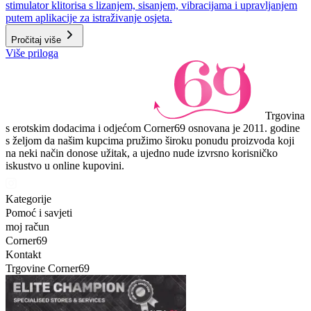
stimulator klitorisa s lizanjem, sisanjem, vibracijama i upravljanjem
putem aplikacije za istraživanje osjeta.
Pročitaj više
Više priloga
Trgovina
s erotskim dodacima i odjećom Corner69 osnovana je 2011. godine
s željom da našim kupcima pružimo široku ponudu proizvoda koji
na neki način donose užitak, a ujedno nude izvrsno korisničko
iskustvo u online kupovini.
Kategorije
Pomoć i savjeti
moj račun
Corner69
Kontakt
Trgovine Corner69