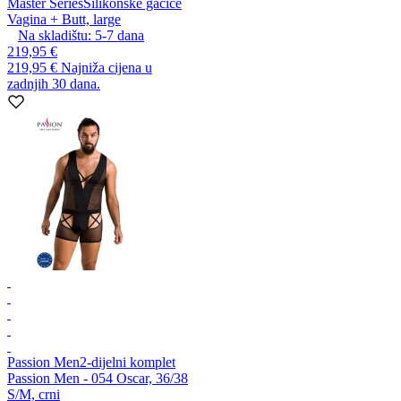
Master Series
Silikonske gaćice
Vagina + Butt, large
Na skladištu:
5-7
dana
219,95 €
219,95 €
Najniža cijena u
zadnjih 30 dana.
Passion Men
2-dijelni komplet
Passion Men - 054 Oscar, 36/38
S/M, crni