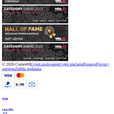
© 2026 Corner69
Uvjeti poslovanja
Uvjeti plaćanja
Dostava
Povrat i
zamjena
Zaštita podataka
Profil
Lista želja