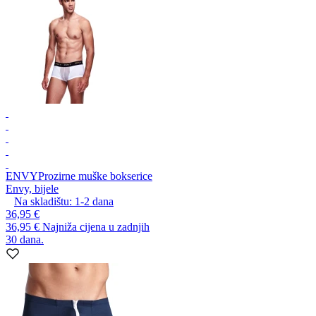
ENVY
Prozirne muške bokserice
Envy, bijele
Na skladištu:
1-2
dana
36,95 €
36,95 €
Najniža cijena u zadnjih
30 dana.