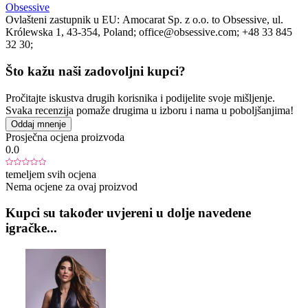
Obsessive
Ovlašteni zastupnik u EU:
Amocarat Sp. z o.o. to Obsessive
, ul.
Królewska 1
, 43-354
, Poland;
office@obsessive.com;
+48 33 845
32 30;
Što kažu naši zadovoljni kupci?
Pročitajte iskustva drugih korisnika i podijelite svoje mišljenje.
Svaka recenzija pomaže drugima u izboru i nama u poboljšanjima!
Oddaj mnenje
Prosječna ocjena proizvoda
0.0
temeljem svih ocjena
Nema ocjene za ovaj proizvod
Kupci su također uvjereni u dolje navedene
igračke...