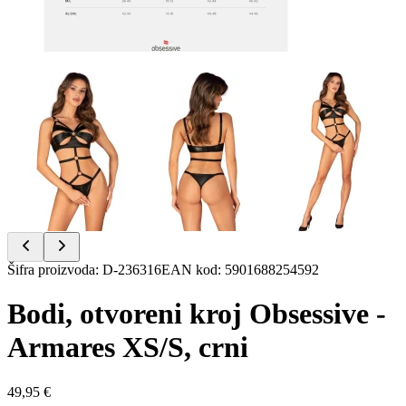
Item
Šifra proizvoda
:
D-236316
EAN kod
:
5901688254592
1
of
Bodi, otvoreni kroj Obsessive -
7
Armares XS/S, crni
49,95 €