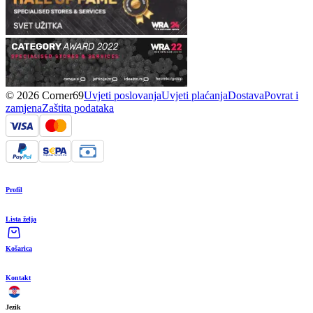
© 2026 Corner69
Uvjeti poslovanja
Uvjeti plaćanja
Dostava
Povrat i
zamjena
Zaštita podataka
Profil
Lista želja
Košarica
Kontakt
Jezik