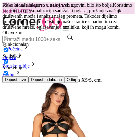
Kako bi vaše iskustvo u našoj web trgovini bilo što bolje.
Koristimo
😽
Svakom Klitty: 15 € JEFTINIJE
kolačiće za personalizaciju sadržaja i oglasa, pružanje značajki
Kod: KLITTY →
društvenih mreža i analizu našeg prometa. Također dijelimo
informacije o vašem korištenju naše stranice s partnerima za
društvene mreže, oglašavanje i analitiku, koji ih mogu kombi
Obavezno
Funkcionalan
Početna
Statistika
Odjeća
Erotsko rublje
Marketing
Bodiji
Bodi, otvoreni kroj Obsessive - Armares XS/S, crni
Dopusti sve
Dopusti odabrano
Odbij