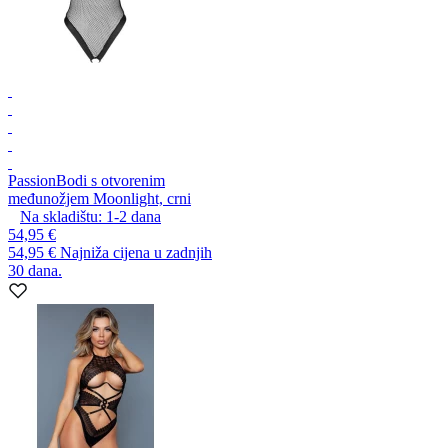
Passion
Bodi s otvorenim
međunožjem Moonlight, crni
Na skladištu:
1-2
dana
54,95 €
54,95 €
Najniža cijena u zadnjih
30 dana.