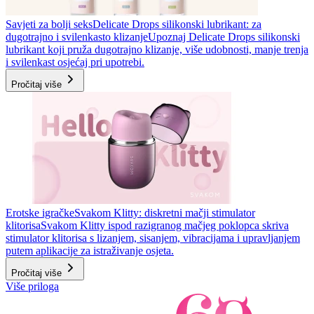
Savjeti za bolji seks
Delicate Drops silikonski lubrikant: za
dugotrajno i svilenkasto klizanje
Upoznaj Delicate Drops silikonski
lubrikant koji pruža dugotrajno klizanje, više udobnosti, manje trenja
i svilenkast osjećaj pri upotrebi.
Pročitaj više
Erotske igračke
Svakom Klitty: diskretni mačji stimulator
klitorisa
Svakom Klitty ispod razigranog mačjeg poklopca skriva
stimulator klitorisa s lizanjem, sisanjem, vibracijama i upravljanjem
putem aplikacije za istraživanje osjeta.
Pročitaj više
Više priloga