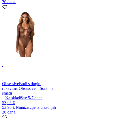
30 dana.
Obsessive
Bodi s dugim
rukavima Obsessive – Soranna,
smeđi
Na skladištu:
5-7
dana
53,95 €
53,95 €
Najniža cijena u zadnjih
30 dana.