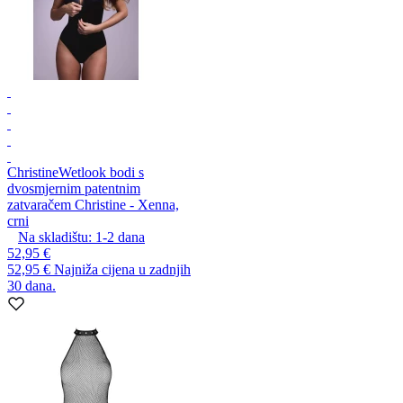
Christine
Wetlook bodi s
dvosmjernim patentnim
zatvaračem Christine - Xenna,
crni
Na skladištu:
1-2
dana
52,95 €
52,95 €
Najniža cijena u zadnjih
30 dana.