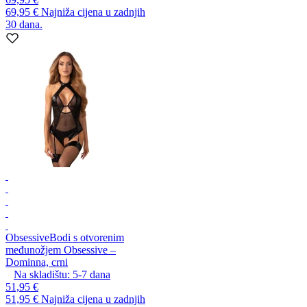
69,95 €
Najniža cijena u zadnjih
30 dana.
Obsessive
Bodi s otvorenim
međunožjem Obsessive –
Dominna, crni
Na skladištu:
5-7
dana
51,95 €
51,95 €
Najniža cijena u zadnjih