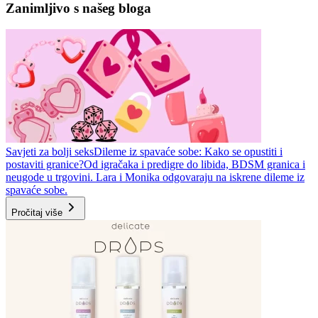
Zanimljivo s našeg bloga
Savjeti za bolji seks
Dileme iz spavaće sobe: Kako se opustiti i
postaviti granice?
Od igračaka i predigre do libida, BDSM granica i
neugode u trgovini. Lara i Monika odgovaraju na iskrene dileme iz
spavaće sobe.
Pročitaj više