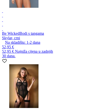
Be Wicked
Bodi s tangama
Skylar, crni
Na skladištu:
1-2
dana
52,95 €
52,95 €
Najniža cijena u zadnjih
30 dana.