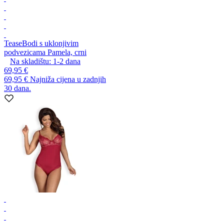
Tease
Bodi s uklonjivim
podvezicama Pamela, crni
Na skladištu:
1-2
dana
69,95 €
69,95 €
Najniža cijena u zadnjih
30 dana.