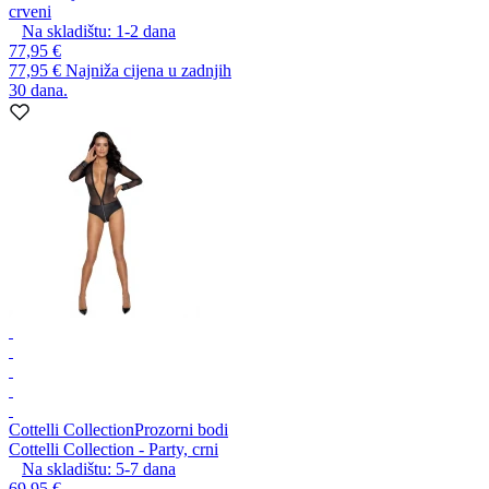
crveni
Na skladištu:
1-2
dana
77,95 €
77,95 €
Najniža cijena u zadnjih
30 dana.
Cottelli Collection
Prozorni bodi
Cottelli Collection - Party, crni
Na skladištu:
5-7
dana
69,95 €