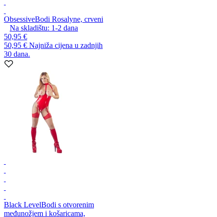
Obsessive
Bodi Rosalyne, crveni
Na skladištu:
1-2
dana
50,95 €
50,95 €
Najniža cijena u zadnjih
30 dana.
Black Level
Bodi s otvorenim
međunožjem i košaricama,