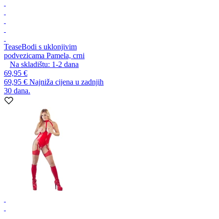
Tease
Bodi s uklonjivim
podvezicama Pamela, crni
Na skladištu:
1-2
dana
69,95 €
69,95 €
Najniža cijena u zadnjih
30 dana.