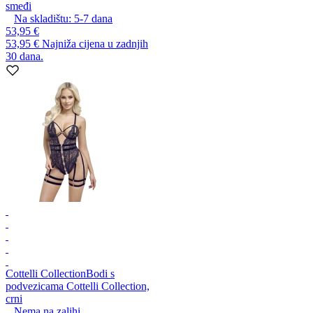
smeđi
Na skladištu:
5-7
dana
53,95 €
53,95 €
Najniža cijena u zadnjih
30 dana.
Cottelli Collection
Bodi s
podvezicama Cottelli Collection,
crni
Nema na zalihi