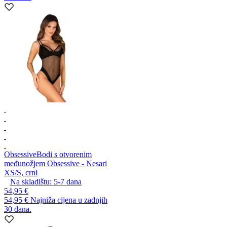
Obsessive
Bodi s otvorenim
međunožjem Obsessive - Nesari
XS/S, crni
Na skladištu:
5-7
dana
54,95 €
54,95 €
Najniža cijena u zadnjih
30 dana.