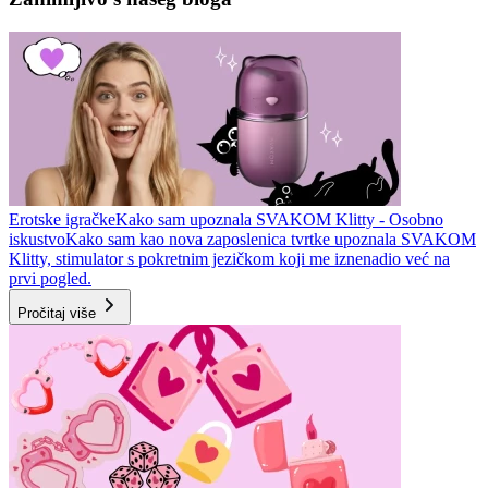
Erotske igračke
Kako sam upoznala SVAKOM Klitty - Osobno
iskustvo
Kako sam kao nova zaposlenica tvrtke upoznala SVAKOM
Klitty, stimulator s pokretnim jezičkom koji me iznenadio već na
prvi pogled.
Pročitaj više