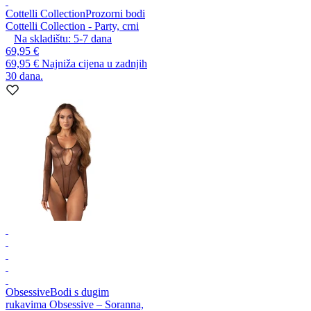
Cottelli Collection
Prozorni bodi
Cottelli Collection - Party, crni
Na skladištu:
5-7
dana
69,95 €
69,95 €
Najniža cijena u zadnjih
30 dana.
Obsessive
Bodi s dugim
rukavima Obsessive – Soranna,