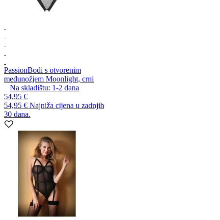
Passion
Bodi s otvorenim
međunožjem Moonlight, crni
Na skladištu:
1-2
dana
54,95 €
54,95 €
Najniža cijena u zadnjih
30 dana.