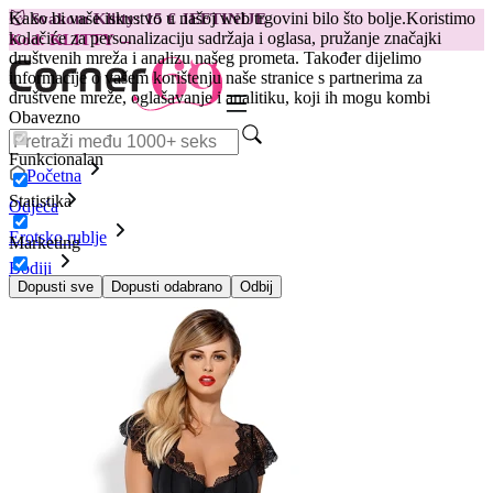
Kako bi vaše iskustvo u našoj web trgovini bilo što bolje.
Koristimo
😽
Svakom Klitty: 15 € JEFTINIJE
kolačiće za personalizaciju sadržaja i oglasa, pružanje značajki
Kod: KLITTY →
društvenih mreža i analizu našeg prometa. Također dijelimo
informacije o vašem korištenju naše stranice s partnerima za
društvene mreže, oglašavanje i analitiku, koji ih mogu kombi
Obavezno
Funkcionalan
Početna
Statistika
Odjeća
Erotsko rublje
Marketing
Bodiji
Bodi Obsessive- Moketta, S/M
Dopusti sve
Dopusti odabrano
Odbij