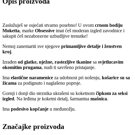
Opis proizvoda
Zaslužuješ se osjećati stvarno posebno! U ovom
crnom bodiju
Moketta
, marke
Obsessive
imat ćeš moderan izgled zavodnice i
sakupit ćeš nezaboravne uzbudljive trenutke!
Nemoj zanemariti sve njegove
primamljive detalje i ženstven
kroj
.
Izrađen
od glatke, nježne, rastezljive tkanine
sa
svjetlucavim
okomitim prugama
, nudi ti savršeno pristajanje.
Ima
elastične naramenice
za udobnost pri nošenju,
košarice su sa
žicama
za podignuto i naglašeno poprsje.
Gornji i donji dio steznika ukrašeni su koketnom
čipkom za seksi
izgled
. Na leđima je koketni detalj, šarmantna
mašnica
.
Ima
podesivo kopčanje
u međunožju.
Značajke proizvoda