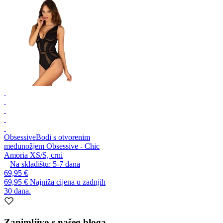
Obsessive
Bodi s otvorenim
međunožjem Obsessive - Chic
Amoria XS/S, crni
Na skladištu:
5-7
dana
69,95 €
69,95 €
Najniža cijena u zadnjih
30 dana.
Zanimljivo s našeg bloga