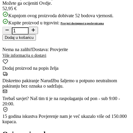
Možete ga ocijeniti
Ovdje.
52,95 €
Kupnjom ovog proizvoda dobivate
52
bodova vjernosti.
Kupite proizvod u trgovini:
Provjeri dostupnost u poslovnicama
Dodaj u košaricu
Nema na zalihi!
Dostava: Provjerite
Više informacija o dostavi
Dodaj proizvod na popis želja
Diskretno pakiranje
Narudžbu šaljemo u potpuno neutralnom
pakiranju bez oznaka o sadržaju.
Trebaš savjet?
Naš tim ti je na raspolaganju od pon - sub 9:00 -
20:00.
15 godina iskustva
Povjerenje nam je već ukazalo više od 150.000
kupaca.