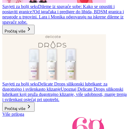
Savjeti za bolji seks
Dileme iz spavaće sobe: Kako se opustiti i
postaviti granice?
Od igračaka i predigre do libida, BDSM granica i
neugode u trgovini. Lara i Monika odgovaraju na iskrene dileme iz
spavaće sobe.
Pročitaj više
Savjeti za bolji seks
Delicate Drops silikonski lubrikant: za
dugotrajno i svilenkasto klizanje
Upoznaj Delicate Drops silikonski
lubrikant koji pruža dugotrajno klizanje, više udobnosti, manje trenja
i svilenkast osjećaj pri upotrebi.
Pročitaj više
Više priloga