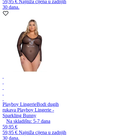
59,95 €
Najniža cijena u zadnjih
30 dana.
Playboy Lingerie
Bodi dugih
rukava Playboy Lingerie -
Sparkling Bunny
Na skladištu:
5-7
dana
59,95 €
59,95 €
Najniža cijena u zadnjih
30 dana.