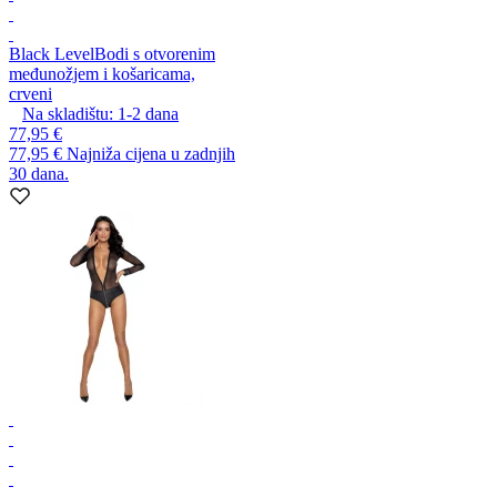
Black Level
Bodi s otvorenim
međunožjem i košaricama,
crveni
Na skladištu:
1-2
dana
77,95 €
77,95 €
Najniža cijena u zadnjih
30 dana.