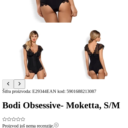
Item
Šifra proizvoda
:
E29344
EAN kod
:
5901688213087
1
of
Bodi Obsessive- Moketta, S/M
2
Proizvod još nema recenzije.