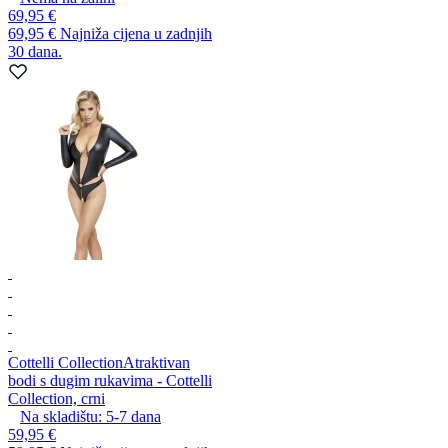
69,95 €
69,95 €
Najniža cijena u zadnjih
30 dana.
Cottelli Collection
Atraktivan
bodi s dugim rukavima - Cottelli
Collection, crni
Na skladištu:
5-7
dana
59,95 €