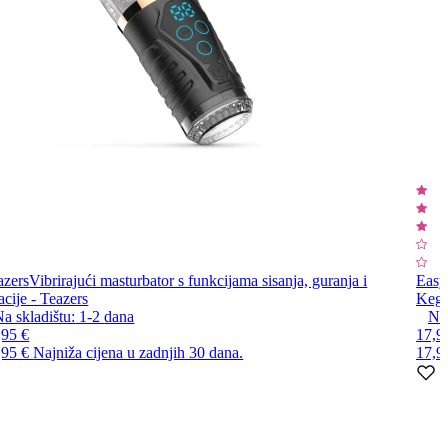
azers
Vibrirajući masturbator s funkcijama sisanja, guranja i
Easy
acije - Teazers
Kege
a skladištu:
1-2
dana
Na 
,95 €
17,9
,95 €
Najniža cijena u zadnjih 30 dana.
17,9