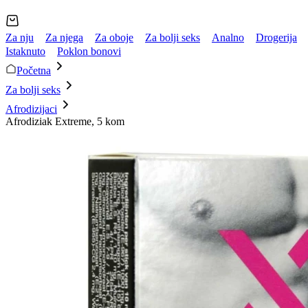
Za nju
Za njega
Za oboje
Za bolji seks
Analno
Drogerija
Istaknuto
Poklon bonovi
Početna
Za bolji seks
Afrodizijaci
Afrodiziak Extreme, 5 kom