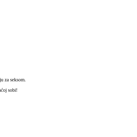
lju za seksom.
aćoj sobi!