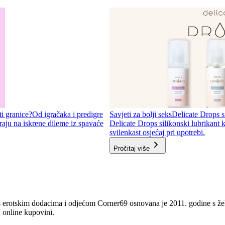
ti granice?
Od igračaka i predigre
Savjeti za bolji seks
Delicate Drops si
aju na iskrene dileme iz spavaće
Delicate Drops silikonski lubrikant k
svilenkast osjećaj pri upotrebi.
Pročitaj više
s erotskim dodacima i odjećom Corner69 osnovana je 2011. godine s ž
 online kupovini.