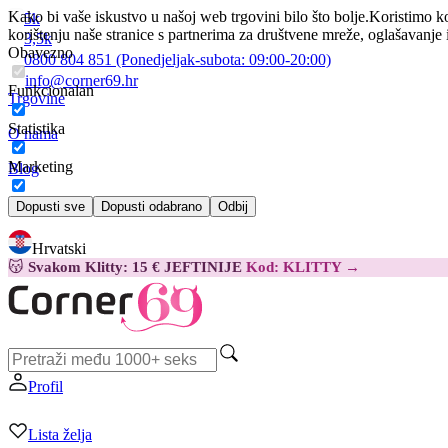
Kako bi vaše iskustvo u našoj web trgovini bilo što bolje.
Koristimo ko
5k
korištenju naše stranice s partnerima za društvene mreže, oglašavanje 
3,5k
Obavezno
0800 804 851
(Ponedjeljak-subota:
09:00-20:00)
info@corner69.hr
Funkcionalan
Trgovine
Statistika
O nama
Marketing
Blog
Kontakt
Dopusti sve
Dopusti odabrano
Odbij
Hrvatski
😽
Svakom Klitty: 15 € JEFTINIJE
Kod: KLITTY →
Profil
Lista želja