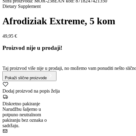
Šifra proizvoda
:
MOR-238
EAN kod
:
8718247421350
Dietary Supplement
Afrodiziak Extreme, 5 kom
49,95 €
Proizvod nije u prodaji!
Taj proizvod više nije u prodaji, no možemo vam ponuditi nešto sličn
Pokaži slične proizvode
Dodaj proizvod na popis želja
Diskretno pakiranje
Narudžbu šaljemo u
potpuno neutralnom
pakiranju bez oznaka o
sadržaju.