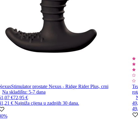
Nexus
Stimulator prostate Nexus - Ridge Rider Plus, crni
Te
Na skladištu:
5-7
dana
rot
51,07 €
72,95 €
N
41,21 €
Najniža cijena u zadnjih 30 dana.
49
49
30%