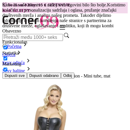
Kako bi vaše iskustvo u našoj web trgovini bilo što bolje.
Koristimo
😽
Svakom Klitty: 15 € JEFTINIJE
kolačiće za personalizaciju sadržaja i oglasa, pružanje značajki
Kod: KLITTY →
društvenih mreža i analizu našeg prometa. Također dijelimo
informacije o vašem korištenju naše stranice s partnerima za
društvene mreže, oglašavanje i analitiku, koji ih mogu kombi
Obavezno
Funkcionalan
Početna
Statistika
Odjeća
Sexy odjeća
Marketing
Sexy haljine
Haljina bez naramenica Cottelli Collection - Mini tube, mat
Dopusti sve
Dopusti odabrano
Odbij