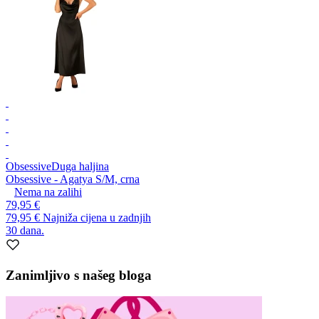
Obsessive
Duga haljina
Obsessive - Agatya S/M, crna
Nema na zalihi
79,95 €
79,95 €
Najniža cijena u zadnjih
30 dana.
Zanimljivo s našeg bloga