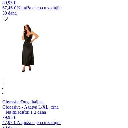
89,95 €
67,46 €
Najniža cijena u zadnjih
30 dana.
Obsessive
Duga haljina
Obsessive - Agatya L/XL, crna
Na skladištu:
1-2
dana
79,95 €
47,97 €
Najniža cijena u zadnjih
30 dana.