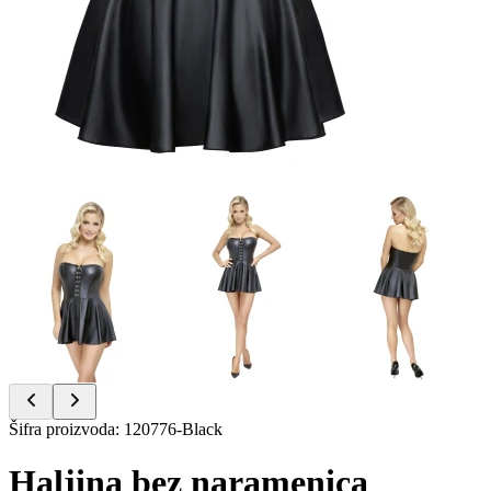
Item
Šifra proizvoda
:
120776-Black
1
of
Haljina bez naramenica
6