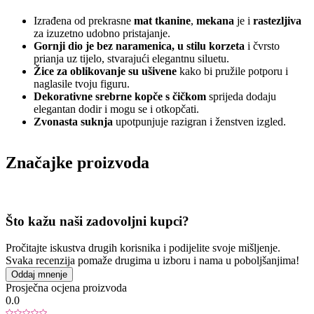
Izrađena od prekrasne
mat tkanine
,
mekana
je i
rastezljiva
za izuzetno udobno pristajanje.
Gornji dio je bez naramenica, u stilu korzeta
i čvrsto
prianja uz tijelo, stvarajući elegantnu siluetu.
Žice za oblikovanje su ušivene
kako bi pružile potporu i
naglasile tvoju figuru.
Dekorativne srebrne kopče s čičkom
sprijeda dodaju
elegantan dodir i mogu se i otkopčati.
Zvonasta suknja
upotpunjuje razigran i ženstven izgled.
Značajke proizvoda
Što kažu naši zadovoljni kupci?
Pročitajte iskustva drugih korisnika i podijelite svoje mišljenje.
Svaka recenzija pomaže drugima u izboru i nama u poboljšanjima!
Oddaj mnenje
Prosječna ocjena proizvoda
0.0