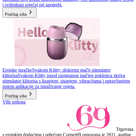
i svilenkast osjećaj pri upotrebi.
Pročitaj više
Erotske igračke
Svakom Klitty: diskretni mačji stimulator
klitorisa
Svakom Klitty ispod razigranog mačjeg poklopca skriva
stimulator klitorisa s lizanjem, sisanjem, vibracijama i upravljanjem
putem aplikacije za istraživanje osjeta.
Pročitaj više
Više priloga
Trgovina
s erotskim dodacima i odjećom Corner69 osnovana je 2011. godine