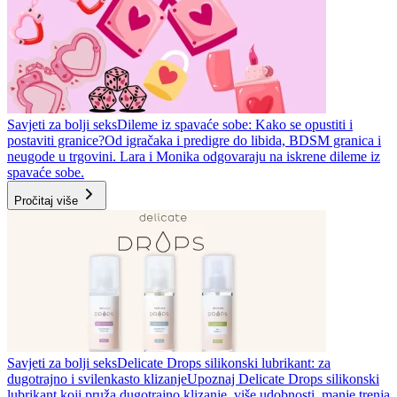
Savjeti za bolji seks
Dileme iz spavaće sobe: Kako se opustiti i
postaviti granice?
Od igračaka i predigre do libida, BDSM granica i
neugode u trgovini. Lara i Monika odgovaraju na iskrene dileme iz
spavaće sobe.
Pročitaj više
Savjeti za bolji seks
Delicate Drops silikonski lubrikant: za
dugotrajno i svilenkasto klizanje
Upoznaj Delicate Drops silikonski
lubrikant koji pruža dugotrajno klizanje, više udobnosti, manje trenja