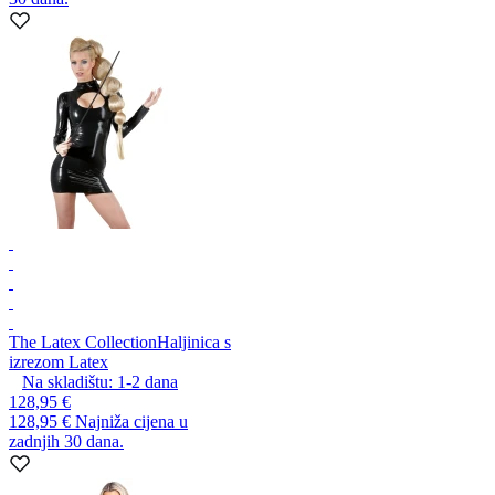
The Latex Collection
Haljinica s
izrezom Latex
Na skladištu:
1-2
dana
128,95 €
128,95 €
Najniža cijena u
zadnjih 30 dana.