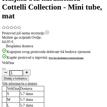
Cottelli Collection - Mini tube,
mat
Proizvod još nema recenzije.
Možete ga ocijeniti
Ovdje.
64,95 €
Besplatna dostava
Kupnjom ovog proizvoda dobivate
64
bodova vjernosti.
Kupite proizvod u trgovini:
Provjeri dostupnost u poslovnicama
Veličina
Dodaj u košaricu
Više informacija o dostavi
Veličina
Dostava
S
5-7
dana
M
5-7
dana
L
5-7
dana