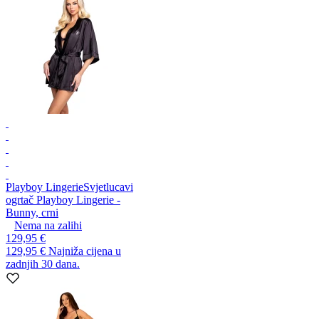
Playboy Lingerie
Svjetlucavi
ogrtač Playboy Lingerie -
Bunny, crni
Nema na zalihi
129,95 €
129,95 €
Najniža cijena u
zadnjih 30 dana.