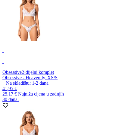
Obsessive
2-dijelni komplet
Obsessive - Heavenlly, XS/S
Na skladištu:
1-2
dana
41,95 €
25,17 €
Najniža cijena u zadnjih
30 dana.