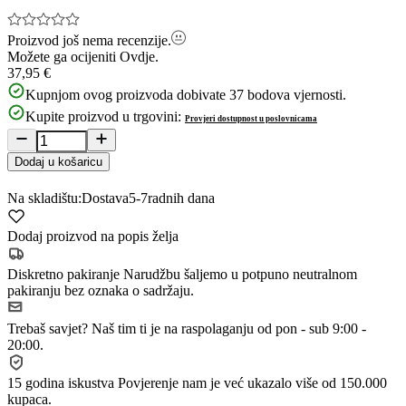
Proizvod još nema recenzije.
Možete ga ocijeniti
Ovdje.
37,95 €
Kupnjom ovog proizvoda dobivate
37
bodova vjernosti.
Kupite proizvod u trgovini:
Provjeri dostupnost u poslovnicama
Dodaj u košaricu
Na skladištu:
Dostava
5-7
radnih dana
Dodaj proizvod na popis želja
Diskretno pakiranje
Narudžbu šaljemo u potpuno neutralnom
pakiranju bez oznaka o sadržaju.
Trebaš savjet?
Naš tim ti je na raspolaganju od pon - sub 9:00 -
20:00.
15 godina iskustva
Povjerenje nam je već ukazalo više od 150.000
kupaca.