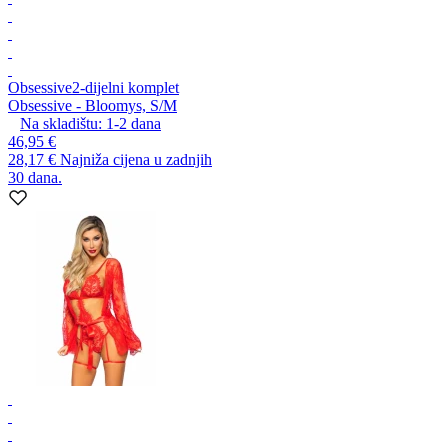
Obsessive
2-dijelni komplet
Obsessive - Bloomys, S/M
Na skladištu:
1-2
dana
46,95 €
28,17 €
Najniža cijena u zadnjih
30 dana.