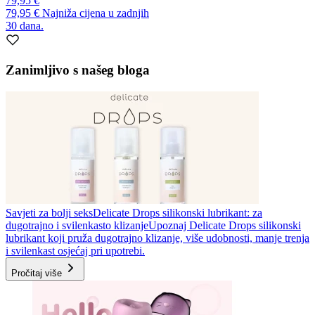
79,95 €
79,95 €
Najniža cijena u zadnjih
30 dana.
Zanimljivo s našeg bloga
Savjeti za bolji seks
Delicate Drops silikonski lubrikant: za
dugotrajno i svilenkasto klizanje
Upoznaj Delicate Drops silikonski
lubrikant koji pruža dugotrajno klizanje, više udobnosti, manje trenja
i svilenkast osjećaj pri upotrebi.
Pročitaj više