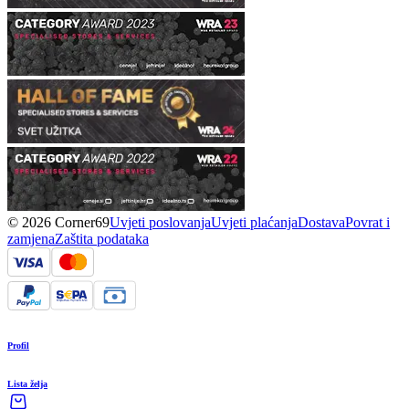
© 2026 Corner69
Uvjeti poslovanja
Uvjeti plaćanja
Dostava
Povrat i
zamjena
Zaštita podataka
Profil
Lista želja