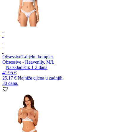
Obsessive
2-dijelni komplet
Obsessive - Heavenlly, M/L
Na skladištu:
1-2
dana
41,95 €
25,17 €
Najniža cijena u zadnjih
30 dana.