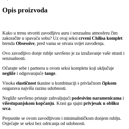
Opis proizvoda
Kako u trenu stvoriti zavodljivu auru i senzualnu atmosferu čim
zakoračite u spavaću sobu? Uz ovaj seksi
crveni Chilisa komplet
brenda
Obsessive
, pred vama se otvara svijet zavođenja.
Ovo zavodljivo donje rublje savršeno je za izražavanje vaše strasti i
senzualnosti.
Očarajte sebe i partnera u ovom seksi kompletu koji uključuje
negliže
i odgovarajuće
tange
.
Visoka
elastičnost
tkanine u kombinaciji s privlačnom
čipkom
osigurava najvišu razinu udobnosti.
Negliže savršeno pristaje zahvaljujući
podesivim naramenicama
i
višestupanjskom kopčanju
. Krasi ga sjajni
privjesak u obliku
srca
.
Prepustite se ovom zavodljivom i minimalističkom donjem rublju.
Osjećajte se seksi bez odricanja od udobnosti.