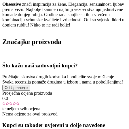
Obsessive
znači inspiracija za žene. Elegancija, senzualnost, ljubav
prema vezu. Najbolje tkanine i najfiniji vezovi stvaraju jedinstvene
komade donjeg rublja. Godine rada spojile su ih u savršenu
kombinaciju vrhunske kvalitete i vrijednosti. Oni su svjetski lideri u
donjem rublju! Nitko to ne radi bolje!
Značajke proizvoda
Što kažu naši zadovoljni kupci?
Pročitajte iskustva drugih korisnika i podijelite svoje mišljenje.
Svaka recenzija pomaže drugima u izboru i nama u poboljšanjima!
Oddaj mnenje
Prosječna ocjena proizvoda
0.0
temeljem svih ocjena
Nema ocjene za ovaj proizvod
Kupci su također uvjereni u dolje navedene