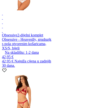
Obsessive
2-dijelni komplet
Obsessive - Heavenlly, grudnajk
s pola otvorenim košaricama,
XS/S, bijeli
Na skladištu:
1-2
dana
42,95 €
42,95 €
Najniža cijena u zadnjih
30 dana.