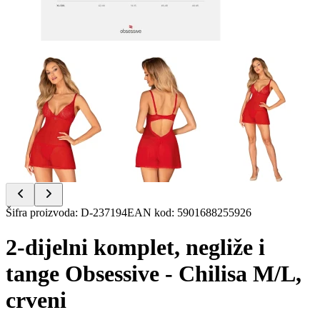
Item
Šifra proizvoda
:
D-237194
EAN kod
:
5901688255926
1
of
2-dijelni komplet, negliže i
7
tange Obsessive - Chilisa M/L,
crveni