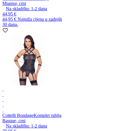
Miamor, crni
Na skladištu:
1-2
dana
44,95 €
44,95 €
Najniža cijena u zadnjih
30 dana.
Cottelli Bondage
Komplet rublja
Basque, crni
Na skladištu:
1-2
dana