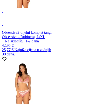
Obsessive
2-dijelni komplet tangi
Obsessive - Rubinesa, L/XL
Na skladištu:
1-2
dana
42,95 €
25,77 €
Najniža cijena u zadnjih
30 dana.