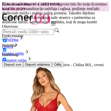
Kako bi vaše iskustvo u našoj web trgovini bilo što bolje.
Koristimo
😽
Svakom Klitty: 15 € JEFTINIJE
kolačiće za personalizaciju sadržaja i oglasa, pružanje značajki
Kod: KLITTY →
društvenih mreža i analizu našeg prometa. Također dijelimo
informacije o vašem korištenju naše stranice s partnerima za
društvene mreže, oglašavanje i analitiku, koji ih mogu kombi
Obavezno
Funkcionalan
Početna
Statistika
Odjeća
Erotsko rublje
Marketing
Kompleti rublja
2-dijelni komplet, negliže i tange Obsessive - Chilisa M/L, crveni
Dopusti sve
Dopusti odabrano
Odbij