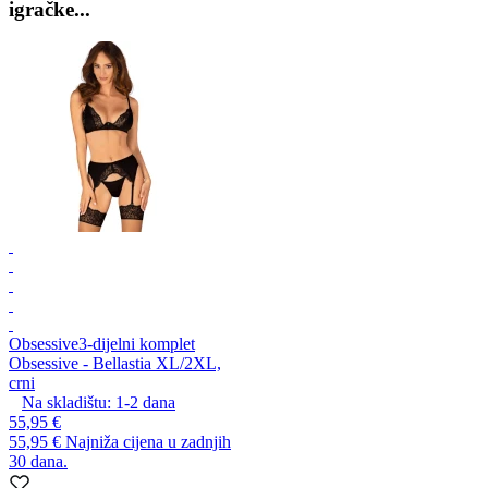
igračke...
Obsessive
3-dijelni komplet
Obsessive - Bellastia XL/2XL,
crni
Na skladištu:
1-2
dana
55,95 €
55,95 €
Najniža cijena u zadnjih
30 dana.