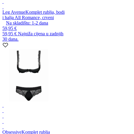
Leg Avenue
Komplet rublja, bodi
i halja All Romance, crveni
Na skladištu:
1-2
dana
59,95 €
59,95 €
Najniža cijena u zadnjih
30 dana.
Obsessive
Komplet rublja