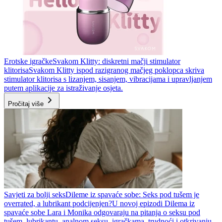
Erotske igračke
Svakom Klitty: diskretni mačji stimulator
klitorisa
Svakom Klitty ispod razigranog mačjeg poklopca skriva
stimulator klitorisa s lizanjem, sisanjem, vibracijama i upravljanjem
putem aplikacije za istraživanje osjeta.
Pročitaj više
Savjeti za bolji seks
Dileme iz spavaće sobe: Seks pod tušem je
overrated, a lubrikant podcijenjen?
U novoj epizodi Dilema iz
spavaće sobe Lara i Monika odgovaraju na pitanja o seksu pod
tušem, lubrikantu, analnom seksu, igračkama, trudnoći i otkrivanju