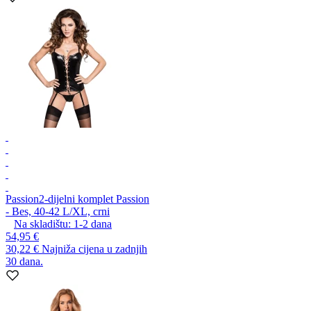
Passion
2-dijelni komplet Passion
- Bes, 40-42 L/XL, crni
Na skladištu:
1-2
dana
54,95 €
30,22 €
Najniža cijena u zadnjih
30 dana.